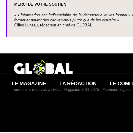
MERCI DE VOTRE SO­UTIEN !
« L'information est indisso­ci­able de la démo­cratie et les journaux 
former et nourrir des ci­to­yen-ne-s plutôt que de les dis­traire »
Gi­lles Luneau, rédacteur en chef de GLOBAL
LE MAGAZINE
LA RÉDACTION
LE COMI
Tous droits réservés à Global Magazine 2011-2026 -
Mentions légales