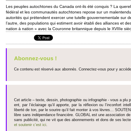
Les pe­uples autochtones du Canada ont-ils été conquis ? La quere­l
fédéral et les co­mmunautés autochtones re­pose sur un mal­entendu h
auto­rités qui prétendent exercer une tute­lle gouve­rne­mentale sur d
l’autre, des po­pulati­ons qui estiment avoir établi des alliances et d
nation à nation » avec la Couronne bri­tannique depuis le XVI­IIe sièc
Abonnez-vous !
Ce contenu est réservé aux abonnés. Connectez-vous pour y accéder 
Cet article – texte, dessin, photographie ou infographie - vous a plu pa
ent, par l’éclairage qu’il appo­rte, par la réflexion ou l’inconfort inte­
liberté de ton, par le so­urire qu’il fait monter à vos lèvres… SO­UTE
libre sans indépendance financière. GLOBAL est une asso­ci­ation de j
sans publi­cité, qui ne vit que des abonne­ments et dons de ses lecte­
et so­utenir c’est ici
.