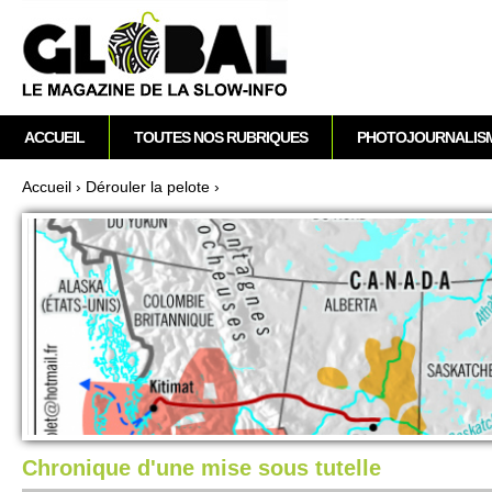
A
M
ACCUEIL
TOUTES NOS RUBRIQUES
PHOTOJOURNALIS
e
n
Accueil
›
Déro­uler la pe­lote
›
u
Vous êtes ici
p
r
i
n
c
i
p
a
l
Chronique d'une mise sous tutelle