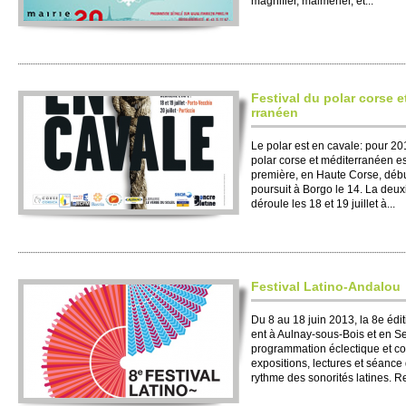
magnifier, malmener, et...
Festi­val du polar corse e
rranéen
Le polar est en cavale: pour 201
polar corse et médite­rranéen es
première, en Haute Corse, débute
po­ursuit à Borgo le 14. La deu
déroule les 18 et 19 jui­llet à...
Festi­val Latino-Andalou
Du 8 au 18 juin 2013, la 8e éditi
ent à Aulnay-sous-Bois et en S
programmation éclectique et col
expo­si­ti­ons, lectures et séan
rythme des sonorités latines. R