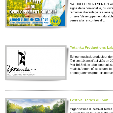
NATURE­LLE­MENT SENART est u
signe de la convi­vi­alité, du viv
renforcer d'avantage les liens q
un axe "déve­loppe­ment durable
venez à la rencontres d'...
Yotanka Producti­ons La
Editeur musi­cal, producteur de 
fêté ses 10 ans d’acti­vités en 
Meï Teï Shô, le label po­ursuit
rmais à Angers où se si­tuent l
phonogrammes produits depuis s
Festi­val Te­rres du Son
Organisatrice du festi­val Te­rr