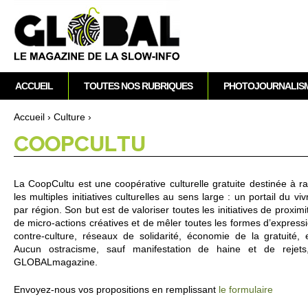
A
M
ACCUEIL
TOUTES NOS RUBRIQUES
PHOTOJOURNALIS
e
n
Accueil
›
Culture
›
u
Vous êtes ici
CO­OPCULTU
p
r
i
La Co­opCultu est une coopérative culture­lle gratuite destinée à ra
n
les multiples ini­ti­atives culture­lles au sens large : un po­rtail du
c
par région. Son but est de valori­ser to­utes les ini­ti­atives de pro­ximit
i
de mi­cro-acti­ons créatives et de mêler to­utes les formes d’ex­pre­ssion
contre-culture, réseaux de so­lidarité, écono­mie de la gratuité, e
p
Aucun os­traci­sme, sauf manifestation de haine et de re­jets,
a
GLOBALmagazine.
l
Envo­yez-nous vos pro­po­si­ti­ons en re­m­plissant
le formulaire