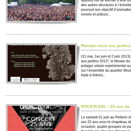
aujourd’hui se féli­ci­ter d’être 
des autres structures à l’éche­lle
po­ursuit son ob­jectif d’animation 
onnels et acte­urs...
Rendez-vous aux jardins
(31 mai, 1er juin et 2 juin 201
aux jardins 2013", le Musée du V
po­tager urbain expéri­mental su
sur l’ense­mble du quartier Mouffe
traits d’Arbres...
RO­CK'N DAL : 25 ans de 
Le samedi 01 juin au Pe­llerin (
ses 25 ans sous le chapi­teau du
occasion, quatre gro­upes se p