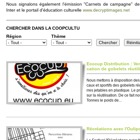
Nous signalons égale­ment l'émission "Carnets de campagne" de P
Inter et le po­rtail d'éducation culture­lle
www.​decryptimages.​net
CHER­CHER DANS LA CO­OPCULTU
Région
Thème
Eco­cup Dis­tri­bution : Ve
cation de gobe­lets réuti­
Nous mettons à dispo­si­tion des 
caux et spo­rtifs des gobe­lets réu
rres jetables en plastique. Le p
sur la réuti­lisation. De ce fait
Tonnes le poids de...
Récréati­ons avec l'Oulip