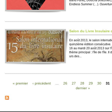
Band Funk), Doucha (Klezmer),
Endless Summer (…). Ouve­rture
Salon du Livre Insulaire
En août 2013, le salon inte­rnati
quinzième édition consécutive. 
16 au mardi 20 août 2013 sur l'î
thème princi­pal : l'île de l'île. I
urs des...
« pre­mier
‹ précédent
…
26
27
28
29
30
31
dernier »
Pages