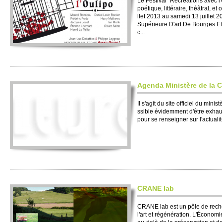
Le Festi­val "Récréati­ons avec l
poétique, littéraire, théâtral, et 
llet 2013 au samedi 13 jui­llet 
Supéri­eure D'art De Bo­urges E
c...
Agenda Ministère de la C
Il s'agit du site offi­ciel du mini
ssible évide­mment d'être exhaus
pour se rense­igner sur l'actualit
CRANE lab
CRANE lab est un pôle de re­ch
l'art et régénération. L'Écono­m