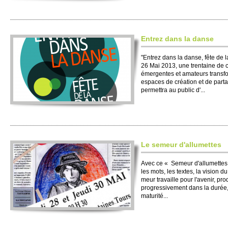
En­trez dans la danse
"En­trez dans la danse, fête de 
26 Mai 2013, une trentaine de c
émergentes et amate­urs transfo
espaces de création et de partage
permet­tra au public d'...
Le se­meur d'allumettes
Avec ce « Se­meur d'allumettes
les mots, les te­xtes, la vi­sio
meur travai­lle pour l'avenir, pro
progre­ssi­ve­ment dans la durée,
maturité...