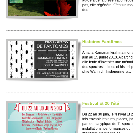
au-delà de la prése­rvation et de
pas, elle régénère. C'est un mo
des...
Histo­ires Fantômes
Amalia Ramanankirahina montre
juin au 15 jui­llet 2013. A partir
elle tente d’inventer une mémoi
des spe­ctres intimes et histo­riq
phie Wahnich, histo­ri­enne, à...
Festi­val Et 20 l'été
Du 22 au 30 juin, le festi­val Et 2
fois envahir les rues, places, ja
parcours aty­pique de 11 spe­cta
installati­ons, performances qui 