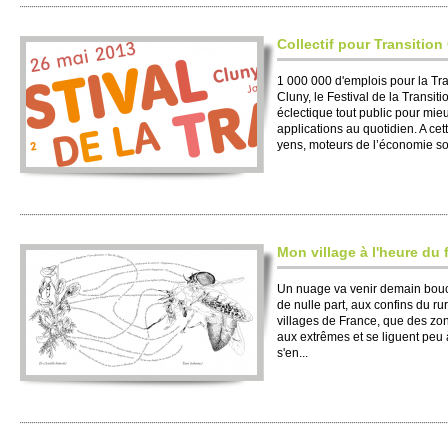
Co­llectif pour Transi­tion
1 000 000 d'e­m­plois pour la Tr
Cluny, le Festi­val de la Transi
éclectique tout public pour mieux
ap­pli­cati­ons au quotidien. A c
yens, mote­urs de l’écono­mie so­c
Mon vi­l­lage à l'heure du 
Un nuage va venir de­main bo­uch
de nulle part, aux confins du rur
vi­l­lages de France, que des zo
aux extrêmes et se liguent peu 
s'en...