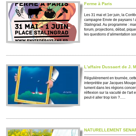
Ferme à Paris
Les 31 mai et 1er juin, la Con
campagne Envie de paysans ! 
Stalingrad. Au programme : ma
forum, pro­jecti­ons, débat, piq
les questi­ons d’alimentation son
L'affaire Dussaert de J.
Régulière­ment en tournée, cette
interprétée par Jacques Mougeno
lument dans les régions concerné
réflexion sur la vacuité de l'art 
peut-il aller trop loin ?......
NATURE­LLE­MENT SENA