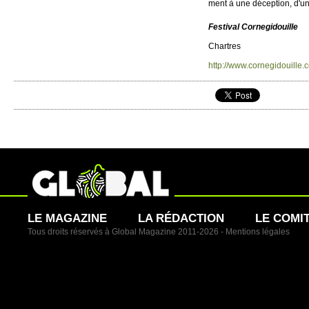
ment à une déce­ption, d'un
Festi­val Cornegidoui­lle
Chartres
http://​www.​cornegidouille.​
LE MAGAZINE
LA RÉDACTION
LE COMI
Tous droits réservés à Global Magazine 2011-2026 -
Mentions légales