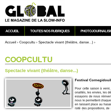
M
ACCUEIL
TOUTES NOS RUBRIQUES
PHOTOJOURNALIS
e
n
Accueil
›
Co­opcultu
›
Spe­ctacle vi­vant (théâtre, danse...)
›
u
Vous êtes ici
p
r
CO­OPCULTU
i
n
Spe­ctacle vi­vant (théâtre, danse...)
c
i
Festival Cornegidouil
p
Pour cette saison à venir,
a
onalités, les envies, les d
l
essayons de nous réinvente
nous le permettent chaque 
en laissant place au hasar
rsité des pro­po­si­ti­ons, de