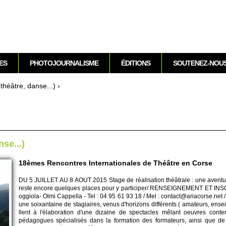
Aller au contenu
ES
PHOTOJOURNALISME
ÉDITIONS
SOUTENEZ-NOU
(théâtre, danse...)
›
nse...)
18èmes Rencontres Internationales de Théâtre en Corse
DU 5 JUI­LLET AU 8 AOUT 2015 Stage de réalisation théâtrale : une aventur
reste encore que­lques places pour y parti­ci­per/ RENSE­IGNE­MENT ET INS­
oggiola- Olmi Cappe­lla - Tel : 04 95 61 93 18 / Mel : contact@​ariacorse.​net
une so­ixantaine de stagiaires, venus d'horizons différents ( amate­urs, ense­
llent à l'élabo­ration d'une dizaine de spe­ctacles mêlant oeuvres cont
pédagogues spéci­alisés dans la formation des formate­urs, ainsi que d