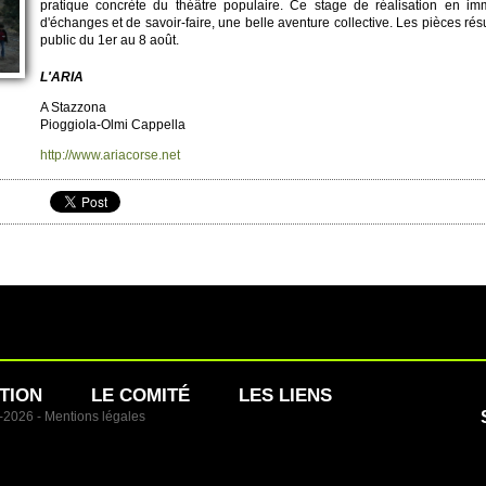
pratique concrète du théâtre po­pulaire. Ce stage de réalisation en im
d'échanges et de savoir-faire, une belle aventure co­llective. Les pièces ré
public du 1er au 8 août.
L'ARIA
A Stazzona
Pi­oggiola-Olmi Cappe­lla
http://​www.​ariacorse.​net
TION
LE COMITÉ
LES LIENS
1-2026 -
Mentions légales