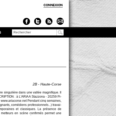
CONNEXION
S
Formulaire de
recherche
2B - Haute-Corse
e singulière dans une vallée magnifique. Il
CRI­PTION : à L'ARIA A Stazzona - 20259 Pi­
 / www.​ariacorse.​net Pendant cinq se­maines,
ignants, comédiens professi­onnels...) travai­
e­mpo­raines et classiques. La présence de
e mette­urs en scène confirmés permet une