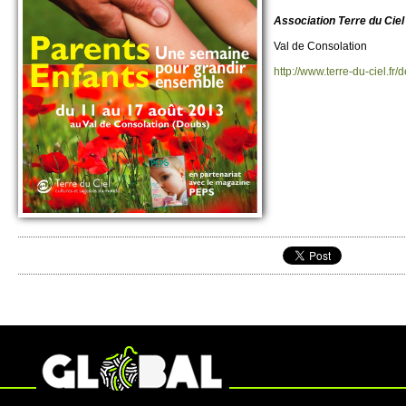
Asso­ci­ation Terre du Ci
Val de Conso­lation
http://​www.​terre-du-cie