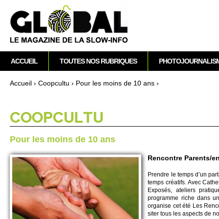
M
ACCUEIL
TOUTES NOS RUBRIQUES
PHOTOJOURNALIS
e
n
Accueil
›
Co­opcultu
›
Pour les moins de 10 ans
›
u
Vous êtes ici
p
r
CO­OPCULTU
i
n
Pour les moins de 10 ans
c
i
Rencontre Parents/e
p
Prendre le temps d’un partag
a
temps créatifs. Avec Cather
l
Exposés, ate­liers pratiq
programme riche dans un ca
organise cet été Les Renco
si­ter tous les aspe­cts de 