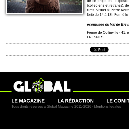
de ce pro­jet est l’expo­si­
(collégiens et re­traités), d
films. Vi­suel © Pi­erre Ke
férié de 14 à 18h Fermé le 
écomusée du Val de Bièv
Ferme de Cottinvi­lle - 41,
FRE­SNES
LE MAGAZINE
LA RÉDACTION
LE COMI
Tous droits réservés à Global Magazine 2011-2026 -
Mentions légales