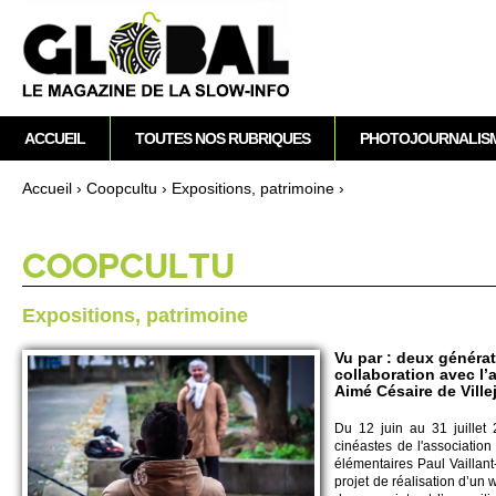
M
ACCUEIL
TOUTES NOS RUBRIQUES
PHOTOJOURNALIS
e
n
Accueil
›
Co­opcultu
›
Expo­si­ti­ons, patri­moine
›
u
Vous êtes ici
p
r
CO­OPCULTU
i
n
Expo­si­ti­ons, patri­moine
c
i
Vu par : deux générat
collaboration avec l’
p
Aimé Césaire de Villeju
a
Du 12 juin au 31 jui­llet 2
l
cinéastes de l'asso­ci­atio
élémentaires Paul Vai­llant-
pro­jet de réalisation d’un