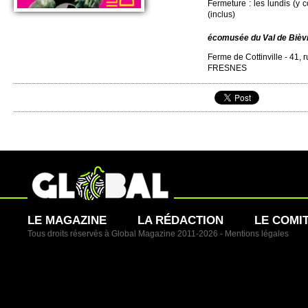
Fermeture : les lundis (y 
(in­clus)
écomusée du Val de Bièv
Ferme de Cottinvi­lle - 41,
FRE­SNES
LE MAGAZINE
LA RÉDACTION
LE COMI
Tous droits réservés à Global Magazine 2011-2026 -
Mentions légales