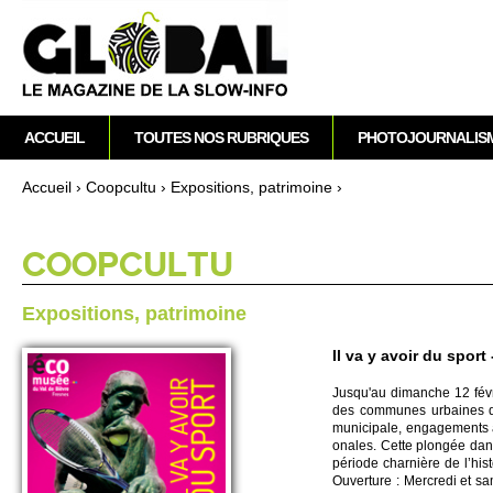
M
ACCUEIL
TOUTES NOS RUBRIQUES
PHOTOJOURNALIS
e
n
Accueil
›
Co­opcultu
›
Expo­si­ti­ons, patri­moine
›
u
Vous êtes ici
p
r
CO­OPCULTU
i
n
Expo­si­ti­ons, patri­moine
c
i
Il va y avoir du spor
p
Jus­qu'au dimanche 12 févrie
a
des co­mmunes urbaines de 
l
muni­ci­pale, engage­ments a
onales. Cette plongée dan
période charnière de l’histo
Ouve­rture : Mer­credi et 