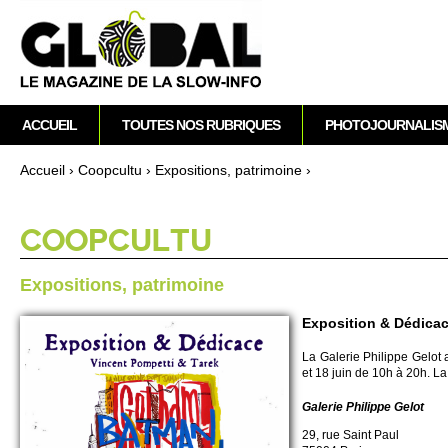
M
ACCUEIL
TOUTES NOS RUBRIQUES
PHOTOJOURNALIS
e
n
Accueil
›
Co­opcultu
›
Expo­si­ti­ons, patri­moine
›
u
Vous êtes ici
p
r
CO­OPCULTU
i
n
Expo­si­ti­ons, patri­moine
c
i
Exposition & Dédicace
p
La Galerie Phi­lippe Gelot a
a
et 18 juin de 10h à 20h. La
l
Galerie Phi­lippe Gelot
29, rue Saint Paul