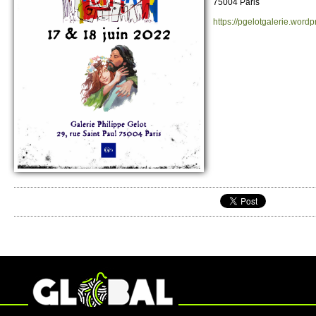
75004 Paris
https://​pgelotgalerie.​wordp