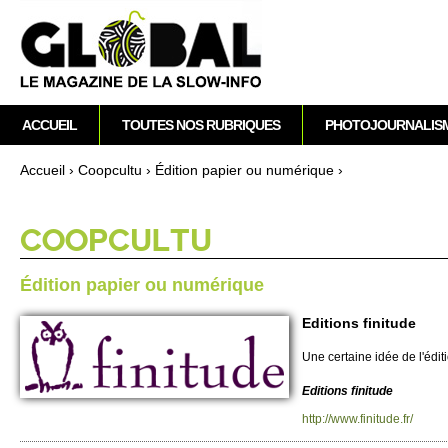
M
ACCUEIL
TOUTES NOS RUBRIQUES
PHOTOJOURNALIS
e
n
Accueil
›
Co­opcultu
›
Édition papier ou numérique
›
u
Vous êtes ici
p
r
CO­OPCULTU
i
n
Édition papier ou numérique
c
i
Editions finitude
p
Une ce­rtaine idée de l'édi
a
l
Editi­ons finitude
http://​www.​finitude.​fr/​