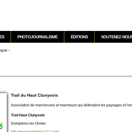
Aller au contenu
ES
PHOTOJOURNALISME
ÉDITIONS
SOUTENEZ-NOU
ique
›
Trail du Haut Clunysois
Asso­ci­ation de mar­cheuses et mar­cheurs qui défendent les paysages et l'envi
Trail Haut Clunysois
Dompières les Ormes
http://​www.​traildeslacs71.​com/​