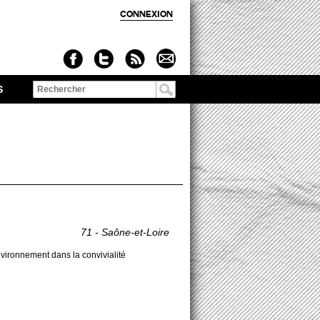
CONNEXION
S
Formulaire de
recherche
71 - Saône-et-Loire
­ronne­ment dans la convi­vi­alité