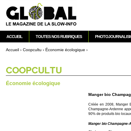
M
ACCUEIL
TOUTES NOS RUBRIQUES
PHOTOJOURNALIS
e
n
Accueil
›
Co­opcultu
›
Écono­mie éco­logique
›
u
Vous êtes ici
p
r
CO­OPCULTU
i
n
Écono­mie éco­logique
c
i
Manger bio Champag
p
Créée en 2008, Manger Bi
a
Champagne-Ardenne ap­pro­vi
l
90% de produits bio lo­cau
Manger bio Champagne-