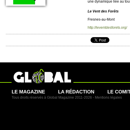
une dyn­amique liée au to­ur
Le Vent des Forêts
Fre­snes-au-Mont
http://​leventdesforets.​org/​
LE MAGAZINE
LA RÉDACTION
LE COMI
Tous droits réservés à Global Magazine 2011-2026 -
Mentions légales