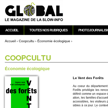
M
ACCUEIL
TOUTES NOS RUBRIQUES
PHOTOJOURNALIS
e
n
Accueil
›
Co­opcultu
›
Écono­mie éco­logique
›
u
Vous êtes ici
p
r
CO­OPCULTU
i
n
Écono­mie éco­logique
c
i
Le Vent des Forêts
p
Au coeur du départe­ment de 
a
Forêts pri­vilégie les renco
l
définit comme un espace d’ar
ation, les fami­lles d'accue
acce­ssibles, les vi­si­te­u
sibles à ce jour. Le conte­