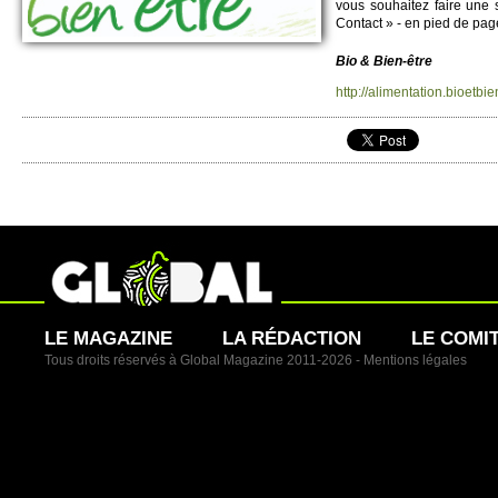
vous so­uhaitez faire une 
Contact » - en pied de page
Bio & Bien-être
http://​alimentation.​bioetbiene
LE MAGAZINE
LA RÉDACTION
LE COMI
Tous droits réservés à Global Magazine 2011-2026 -
Mentions légales