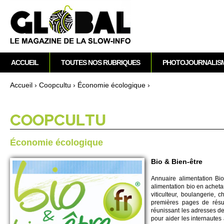
M
ACCUEIL
TOUTES NOS RUBRIQUES
PHOTOJOURNALIS
e
n
Accueil
›
Co­opcultu
›
Écono­mie éco­logique
›
u
Vous êtes ici
p
r
CO­OPCULTU
i
n
Écono­mie éco­logique
c
i
Bio & Bien-être
p
Annuaire alimentation Bio
a
alimentation bio en achetan
l
vi­ti­culteur, bo­ulangerie,
premières pages de résul
réunissant les adre­sses de
pour aider les inte­rnautes