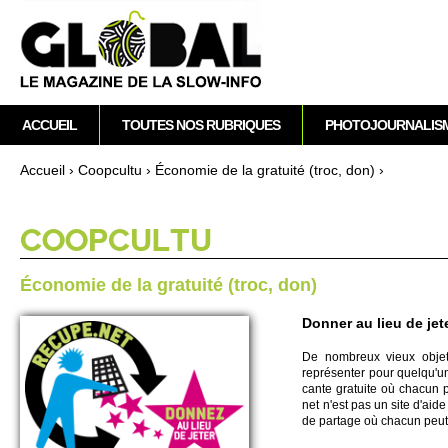
M
ACCUEIL
TOUTES NOS RUBRIQUES
PHOTOJOURNALIS
e
n
Accueil
›
Co­opcultu
›
Écono­mie de la gratuité (troc, don)
›
u
Vous êtes ici
p
r
CO­OPCULTU
i
n
Écono­mie de la gratuité (troc, don)
c
i
Donner au lieu de jet
p
De no­m­breux vieux ob­jets
a
représenter pour que­l­qu'u
l
cante gratuite où chacun pe
net n'est pas un site d'aide
de partage où chacun peut t