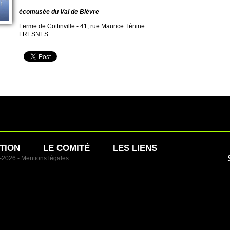
écomusée du Val de Bièvre
Ferme de Cottinvi­lle - 41, rue Maurice Ténine
FRE­SNES
TION
LE COMITÉ
LES LIENS
1-2026 -
Mentions légales