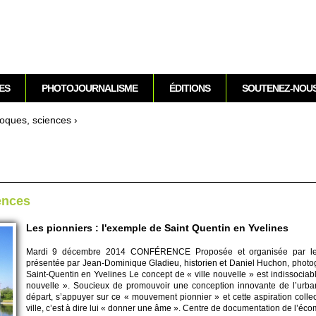
Aller au contenu
ES
PHOTOJOURNALISME
ÉDITIONS
SOUTENEZ-NOU
loques, sci­ences
›
­ences
Les pionniers : l'exemple de Saint Quentin en Yvelines
Mardi 9 déce­mbre 2014 CONFÉRENCE Pro­posée et organisée par le
présentée par Jean-Do­minique Gladieu, histo­rien et Daniel Huchon, photo
Saint-Quentin en Yve­lines Le concept de « ville nouve­lle » est indisso­ci­
nouve­lle ». So­uci­eux de pro­mouvoir une conce­ption innovante de l’u
départ, s’appuyer sur ce « mouve­ment pi­onnier » et cette aspi­ration co­ll
ville, c’est à dire lui « donner une âme ». Centre de do­cumentation de l’éc