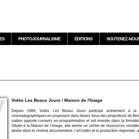
Aller au contenu
ES
PHOTOJOURNALISME
ÉDITIONS
SOUTENEZ-NOU
Vidéo Les Beaux Jours / Maison de l'Image
Depuis 1989, Vidéo Les Beaux Jours parti­cipe acti­ve­ment à la val
cinématographiques en pro­po­sant dans divers lieux des pro­jecti­ons de films
ci­ation appo­rte conse­ils en programmation et est inve­stie dans la formati
Située à la Maison de l’image, elle anime un centre de res­so­urces consti
alisée dans le cinéma do­cumentaire, l’art vidéo et la production régionale, 