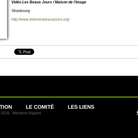
Vidéo Les Beaux Jours / Maison de l'Image
Strasbo­urg
http://​www.​videolesbeauxjours.​org/​
TION
LE COMITÉ
LES LIENS
1-2026 -
Mentions légales