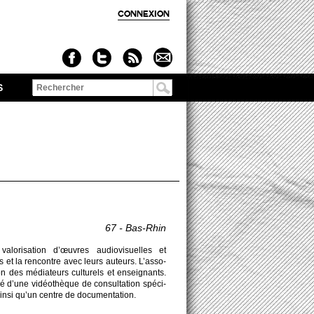
CONNEXION
S
Formulaire de
recherche
67 - Bas-Rhin
ori­sation d’œuvres audiovi­sue­lles et
 et la rencontre avec leurs aute­urs. L’asso­
on des médiate­urs culturels et ense­ignants.
tué d’une vidéothèque de consultation spéci­
ainsi qu’un centre de do­cumentation.