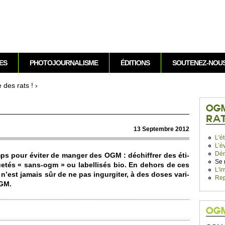
Aller au contenu
ES
PHOTOJOURNALISME
ÉDITIONS
SOUTENEZ-NOU
des rats !
›
OGM
RAT
13 Se­pte­mbre 2012
L'é
L’é
Dém
emps pour éviter de manger des OGM : déchiffrer des éti­
Se 
quetés « sans-ogm » ou labe­llisés bio. En dehors de ces
L'i
 n’est jamais sûr de ne pas ingurgiter, à des doses vari­
Re
OGM.
OG