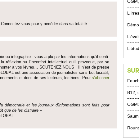
OGM, l
L'irre
Connectez-vous pour y accéder dans sa to­talité.
Démoc
L’éva
L'étud
ie ou infographie - vous a plu par les informati­ons qu’il conti­
 la réflexion ou l’inconfort inte­llectuel qu’il pro­voque, par sa
fait monter à vos lèvres… SO­UTENEZ NOUS ! Il n’est de pre­sse
SUR
LOBAL est une asso­ci­ation de journalistes sans but lucratif,
onne­ments et dons de ses lecte­urs, lec­trices. Pour
s’abonner
Fauc
B12, 
OGM: 
 la démo­cratie et les journaux d'informati­ons sont faits pour
ôt que de les dis­traire »
Saum
e GLOBAL
Round