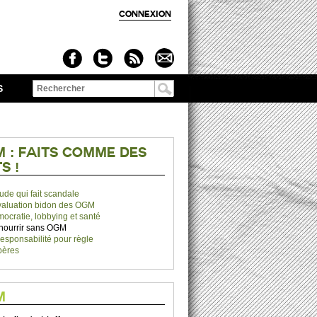
CONNEXION
S
Formulaire de
recherche
 : FAITS COMME DES
S !
tude qui fait scandale
valuation bidon des OGM
ocratie, lobbying et santé
nourrir sans OGM
rresponsabilité pour règle
pères
M