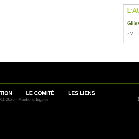
L'A
Gill
> Voir 
TION
LE COMITÉ
LES LIENS
011-2026 -
Mentions légales