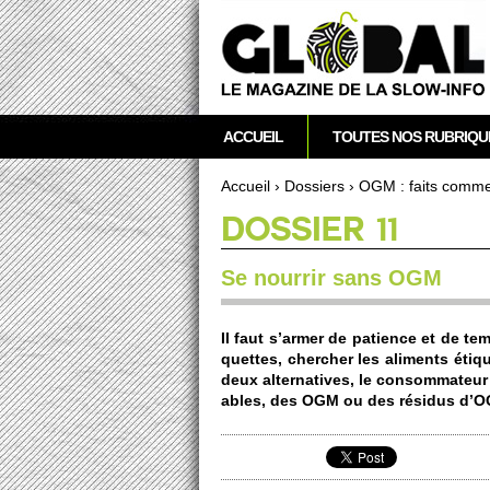
acebook
Twitter
RSS
Newsletter
M
ACCUEIL
TOUTES NOS RUBRIQU
e
n
Accueil
›
Dossi­ers
›
OGM : faits comme 
u
Vous êtes ici
DOSSIER 11
p
r
Se nourrir sans OGM
i
n
c
Il faut s’armer de pati­ence et de t
i
quettes, cher­cher les aliments éti­
p
deux alte­rnatives, le conso­mmateur
ables, des OGM ou des résidus d’
a
l