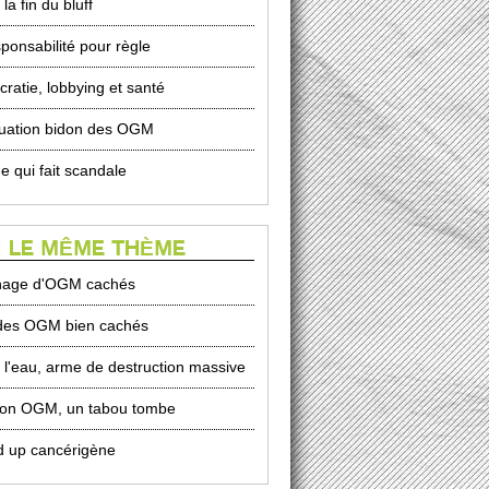
a fin du bluff
sponsabilité pour règle
ratie, lobbying et santé
luation bidon des OGM
e qui fait scandale
 LE MÊME THÈME
hage d'OGM cachés
des OGM bien cachés
l'eau, arme de destruction massive
on OGM, un tabou tombe
 up cancérigène