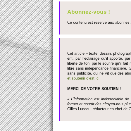
Abonnez-vous !
Ce contenu est réservé aux abonnés. 
Cet article – texte, dessin, photograph
ent, par l’éclairage qu’il appo­rte, par
liberté de ton, par le so­urire qu’il 
libre sans indépendance financière. G
sans publi­cité, qui ne vit que des ab
et so­utenir c’est ici
.
MERCI DE VOTRE SO­UTIEN !
« L'information est indisso­ci­able de
former et nourrir des ci­to­yen-ne-s plut
Gi­lles Luneau, rédacteur en chef d