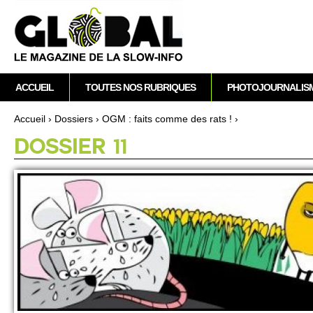
A
M
ACCUEIL
TOUTES NOS RUBRIQUES
PHOTOJOURNALIS
e
n
Accueil
›
Dossi­ers
›
OGM : faits comme des rats !
›
u
Vous êtes ici
DOSSIER 11
p
r
i
n
c
i
p
a
l