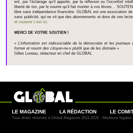
ent, par l’éclairage qu’il appo­rte, par la réflexion ou l’inconfort inte­
liberté de ton, par le so­urire qu’il fait monter à vos lèvres… SO­UTE
libre sans indépendance financière. GLOBAL est une asso­ci­ation de j
sans publi­cité, qui ne vit que des abonne­ments et dons de ses lecte­
et so­utenir c’est ici
.
MERCI DE VOTRE SO­UTIEN !
« L'information est indisso­ci­able de la démo­cratie et les journaux 
former et nourrir des ci­to­yen-ne-s plutôt que de les dis­traire »
Gi­lles Luneau, rédacteur en chef de GLOBAL
LE MAGAZINE
LA RÉDACTION
LE COMI
Tous droits réservés à Global Magazine 2011-2026 -
Mentions légales