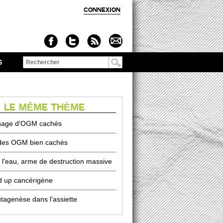
CONNEXION
S
Formulaire de
recherche
 LE MÊME THÈME
hage d'OGM cachés
des OGM bien cachés
l'eau, arme de destruction massive
 up cancérigène
tagenèse dans l'assiette