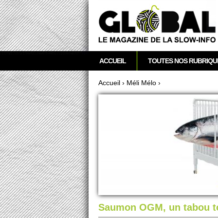
acebook
Twitter
RSS
Newsletter
M
ACCUEIL
TOUTES NOS RUBRIQU
e
n
Accueil
›
Méli Mélo
›
u
Vous êtes ici
p
r
i
n
c
i
p
a
l
Saumon OGM, un tabou 