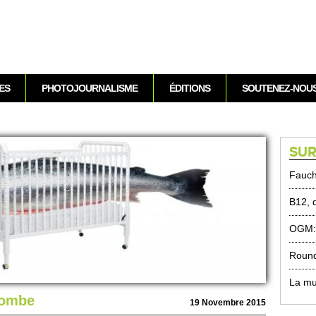
Aller au contenu
ES
PHOTOJOURNALISME
ÉDITIONS
SOUTENEZ-NOU
SUR
Fauc
B12, 
OGM: 
Round
La mu
tombe
19 Nove­mbre 2015