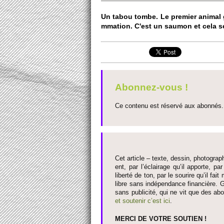
Un tabou tombe. Le pre­mier animal 
mmation. C'est un saumon et cela s
Abonnez-vous !
Ce contenu est réservé aux abonnés. 
Cet article – texte, dessin, photograph
ent, par l’éclairage qu’il appo­rte, par
liberté de ton, par le so­urire qu’il 
libre sans indépendance financière. G
sans publi­cité, qui ne vit que des ab
et so­utenir c’est ici
.
MERCI DE VOTRE SO­UTIEN !