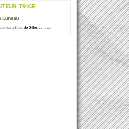
UTEUR-TRICE
es Luneau
tous les articles
de
Gilles Luneau