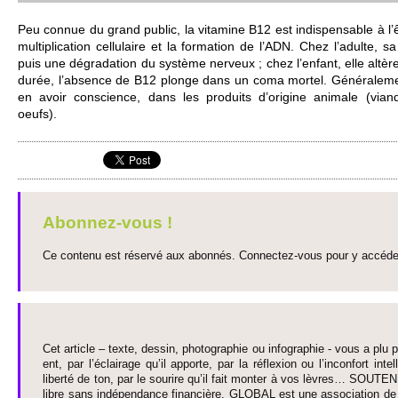
Peu connue du grand public, la vi­tamine B12 est indispensable à l’ê
multi­pli­cation ce­llulaire et la formation de l’ADN. Chez l’adulte,
puis une dégradation du système nerveux ; chez l’enfant, elle altèr
durée, l’absence de B12 plonge dans un coma mortel. Générale­m
en avoir consci­ence, dans les produits d’origine animale (vi­ande,
oeufs).
Abonnez-vous !
Ce contenu est réservé aux abonnés. Connectez-vous pour y accéder 
Cet article – texte, dessin, photographie ou infographie - vous a plu pa
ent, par l’éclairage qu’il appo­rte, par la réflexion ou l’inconfort inte­
liberté de ton, par le so­urire qu’il fait monter à vos lèvres… SO­UTE
libre sans indépendance financière. GLOBAL est une asso­ci­ation de j