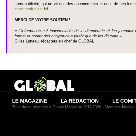
sans publi­cité, qui ne vit que des abonne­ments et dons de ses lecte­
et so­utenir c’est ici
.
MERCI DE VOTRE SO­UTIEN !
« L'information est indisso­ci­able de la démo­cratie et les journaux 
former et nourrir des ci­to­yen-ne-s plutôt que de les dis­traire »
Gi­lles Luneau, rédacteur en chef de GLOBAL
LE MAGAZINE
LA RÉDACTION
LE COMI
Tous droits réservés à Global Magazine 2011-2026 -
Mentions légales