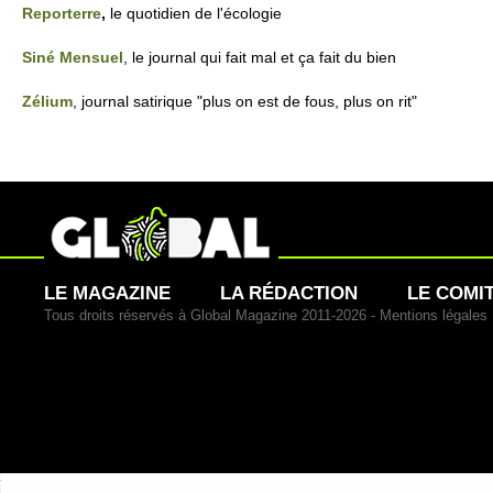
Re­po­rte­rre
,
le quotidien de l'éco­logie
Siné Mensuel
, le journal qui fait mal et ça fait du bien
Zélium
, journal sati­rique "plus on est de fous, plus on rit"
LE MAGAZINE
LA RÉDACTION
LE COMI
Tous droits réservés à Global Magazine 2011-2026 -
Mentions légales