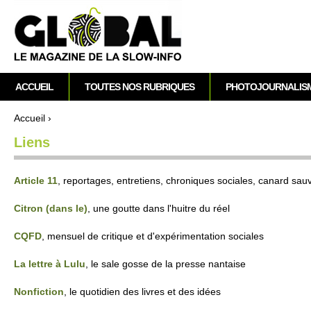
A
M
ACCUEIL
TOUTES NOS RUBRIQUES
PHOTOJOURNALIS
e
n
Accueil
›
u
Vous êtes ici
Liens
p
r
i
Article 11
, re­po­rtages, en­tre­ti­ens, chroniques so­ci­ales, canard sa
n
c
Ci­tron (dans le)
, une goutte dans l'huitre du réel
i
CQFD
, mensuel de cri­tique et d'expéri­mentation so­ci­ales
p
a
La lettre à Lulu
, le sale gosse de la pre­sse nantaise
l
Nonfi­ction
, le quotidien des livres et des idées