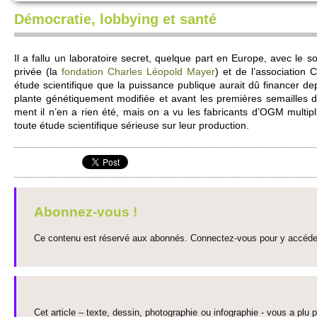
Démocratie, lobbying et santé
Il a fallu un labo­rato­ire se­cret, que­lque part en Europe, avec le s
privée (la
fondation Charles Léopold Mayer
) et de l’asso­ci­ati
étude sci­entifique que la puissance publique aurait dû financer de
plante généti­que­ment modifiée et avant les premières se­mai­lles 
ment il n’en a rien été, mais on a vu les fabri­cants d’OGM multi­
toute étude sci­entifique séri­euse sur leur production.
Abonnez-vous !
Ce contenu est réservé aux abonnés. Connectez-vous pour y accéder 
Cet article – texte, dessin, photographie ou infographie - vous a plu pa