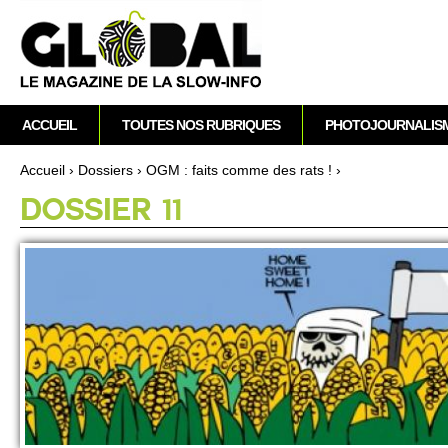
A
M
ACCUEIL
TOUTES NOS RUBRIQUES
PHOTOJOURNALIS
e
n
Accueil
›
Dossi­ers
›
OGM : faits comme des rats !
›
u
Vous êtes ici
DOSSIER 11
p
r
i
n
c
i
p
a
l