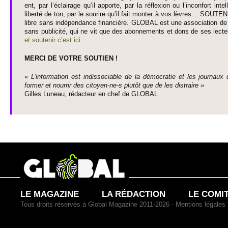
ent, par l’éclairage qu’il appo­rte, par la réflexion ou l’inconfort inte­
liberté de ton, par le so­urire qu’il fait monter à vos lèvres… SO­UTE
libre sans indépendance financière. GLOBAL est une asso­ci­ation de j
sans publi­cité, qui ne vit que des abonne­ments et dons de ses lecte­
et so­utenir c’est ici
.
MERCI DE VOTRE SO­UTIEN !
« L'information est indisso­ci­able de la démo­cratie et les journaux 
former et nourrir des ci­to­yen-ne-s plutôt que de les dis­traire »
Gi­lles Luneau, rédacteur en chef de GLOBAL
LE MAGAZINE
LA RÉDACTION
LE COMI
Tous droits réservés à Global Magazine 2011-2026 -
Mentions légales