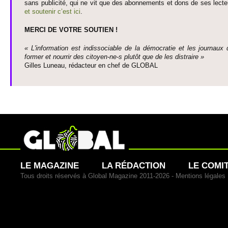
sans publi­cité, qui ne vit que des abonne­ments et dons de ses lecte­
et so­utenir c’est ici
.
MERCI DE VOTRE SO­UTIEN !
« L'information est indisso­ci­able de la démo­cratie et les journaux 
former et nourrir des ci­to­yen-ne-s plutôt que de les dis­traire »
Gi­lles Luneau, rédacteur en chef de GLOBAL
LE MAGAZINE
LA RÉDACTION
LE COMI
Tous droits réservés à Global Magazine 2011-2026 -
Mentions légales