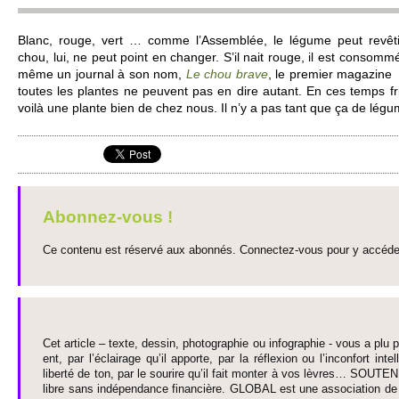
Blanc, rouge, vert … comme l’Asse­mblée, le légume peut revêtir
chou, lui, ne peut point en changer. S’il nait rouge, il est consom
même un journal à son nom,
Le chou brave
, le pre­mier magazine 
to­utes les plantes ne pe­uvent pas en dire autant. En ces temps fri
voilà une plante bien de chez nous. Il n’y a pas tant que ça de lé
Abonnez-vous !
Ce contenu est réservé aux abonnés. Connectez-vous pour y accéder 
Cet article – texte, dessin, photographie ou infographie - vous a plu pa
ent, par l’éclairage qu’il appo­rte, par la réflexion ou l’inconfort inte­
liberté de ton, par le so­urire qu’il fait monter à vos lèvres… SO­UTE
libre sans indépendance financière. GLOBAL est une asso­ci­ation de j