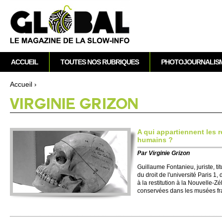
A
M
ACCUEIL
TOUTES NOS RUBRIQUES
PHOTOJOURNALIS
e
n
Accueil
›
u
Vous êtes ici
VI­RGINIE GRIZON
p
r
i
A qui apparti­ennent les 
n
humains ?
c
Par
Vi­rginie Grizon
i
Gui­llaume Fontanieu, juri­ste, ti­
p
du droit de l'unive­rsité Paris 1,
a
à la res­ti­tution à la Nouve­lle
conservées dans les musées fra
l