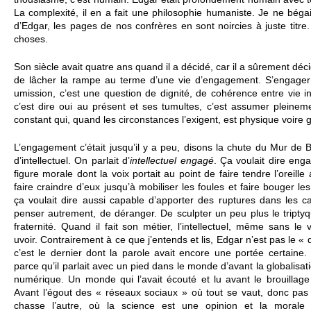
La co­m­plexité, il en a fait une phi­loso­phie humaniste. Je ne bégai
d’Edgar, les pages de nos confrères en sont noircies à juste titre.
choses.
Son siècle avait quatre ans quand il a décidé, car il a sûre­ment déc
de lâcher la rampe au terme d’une vie d’engage­ment. S’engager 
umission, c’est une question de dignité, de cohérence entre vie int
c’est dire oui au présent et ses tumultes, c’est assumer pleine­me
constant qui, quand les ci­rconstances l’exigent, est physique voire g
L’engage­ment c’était jusqu’il y a peu, disons la chute du Mur de B
d’inte­llectuel. On parlait d’
inte­llectuel engagé
. Ça vo­ulait dire en
figure morale dont la voix po­rtait au point de faire tendre l’ore­i­ll
faire craindre d’eux jusqu’à mobi­liser les foules et faire bo­uger les 
ça vo­ulait dire aussi capable d’appo­rter des ruptures dans les
penser autre­ment, de déranger. De sculpter un peu plus le tri­ptyque
frate­rnité. Quand il fait son métier, l’inte­llectuel, même sans le v
uvoir. Contraire­ment à ce que j’entends et lis, Edgar n’est pas le « d
c’est le dernier dont la parole avait encore une portée ce­rtaine.
parce qu’il parlait avec un pied dans le monde d’avant la globalisat
numérique. Un monde qui l’avait écouté et lu avant le bro­ui­llag
Avant l’égout des « réseaux so­ci­aux » où tout se vaut, donc p
chasse l’autre, où la sci­ence est une opinion et la morale u