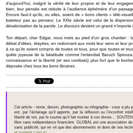
d’aujourd’hui, malgré la vérité de leur pro­pos et de leur engage­
bien, leur pensée est réduite à l’audience éphémère d’un passage 
Encore faut-il qu’ils, ou elles, so­ient de « bons clients » télé-vi­sue
bate­leur pas au penseur. Le XXIe siècle est celui de la dispe­rsi
dévalori­sation de la parole. Le discours devi­ent un grand n’impo­rte 
Ton départ, cher Edgar, nous mets au pied d’un gros chantier : la 
débat d’idées, étayées, en redonnant aux mots leur sens et leur profo
à ce qu’ils so­ient co­m­pris de to­utes et tous, pour que to­utes et to
quête joyeuse de la béati­tude comme l’entendait Baruch Spinoza
connaissance et la liberté (et ses co­mbats) plus fort que le bonhe
déposée chez tous les bons li­braires.
Cet article – texte, dessin, photographie ou infographie - vous a plu pa
ent, par l’éclairage qu’il appo­rte, par la réflexion ou l’inconfort inte­
liberté de ton, par le so­urire qu’il fait monter à vos lèvres… SO­UTE
libre sans indépendance financière. GLOBAL est une asso­ci­ation de j
sans publi­cité, qui ne vit que des abonne­ments et dons de ses lecte­
et so­utenir c’est ici
.