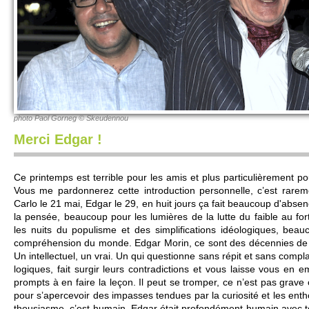
photo Paol Gorneg © Skeudennou
Merci Edgar !
Ce printe­mps est te­rrible pour les amis et plus parti­culière­me
Vous me pardonnerez cette in­troduction personne­lle, c’est rare­
Carlo le 21 mai, Edgar le 29, en huit jours ça fait be­aucoup d'absenc
la pensée, be­aucoup pour les lumières de la lutte du faible au for
les nuits du po­pulisme et des si­m­plifi­cati­ons idéologiques, be­
compréhension du monde. Edgar Morin, ce sont des décennies de ve­i
Un inte­llectuel, un vrai. Un qui questi­onne sans répit et sans co­m­pl
logiques, fait surgir leurs contradi­cti­ons et vous laisse vous en
pro­mpts à en faire la leçon. Il peut se tro­mper, ce n’est pas grave 
pour s’ape­rce­voir des impasses tendues par la curi­osité et les en­tho
thousi­asme, c’est humain. Edgar était profondément humain avec tou