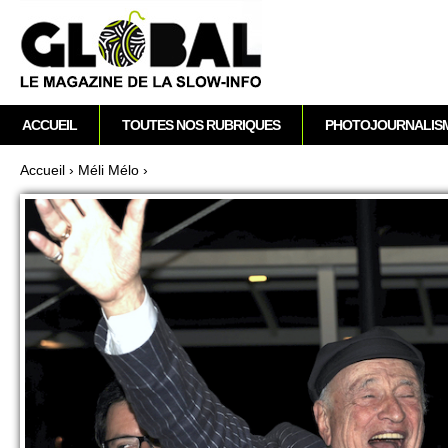
A
M
ACCUEIL
TOUTES NOS RUBRIQUES
PHOTOJOURNALIS
e
n
Accueil
›
Méli Mélo
›
u
Vous êtes ici
p
r
i
n
c
i
p
a
l