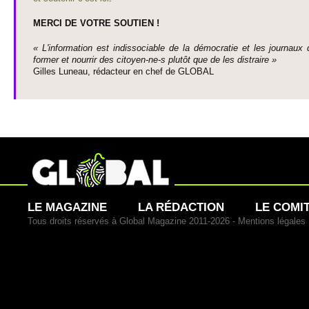
MERCI DE VOTRE SO­UTIEN !
« L'information est indisso­ci­able de la démo­cratie et les journaux 
former et nourrir des ci­to­yen-ne-s plutôt que de les dis­traire »
Gi­lles Luneau, rédacteur en chef de GLOBAL
LE MAGAZINE
LA RÉDACTION
LE COMI
Tous droits réservés à Global Magazine 2011-2026 -
Mentions légales