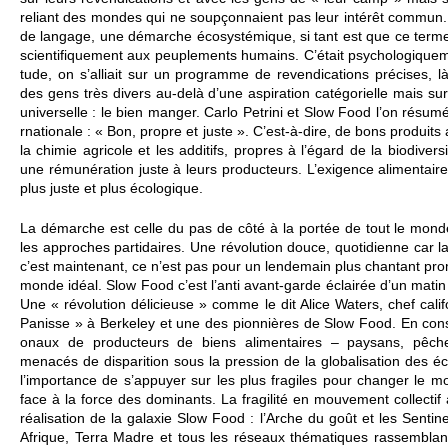
re­liant des mondes qui ne soupçonnaient pas leur intérêt co­mmun.
de langage, une démarche écosystémique, si tant est que ce terme é
sci­entifi­que­ment aux pe­uple­ments humains. C’était psy­cho­logi­que
tude, on s’alliait sur un programme de re­vendi­cati­ons précises, 
des gens très divers au-delà d’une aspi­ration catégori­e­lle mais 
unive­rse­lle : le bien manger. Carlo Pe­trini et Slow Food l’on rés
rnati­onale : « Bon, propre et juste ». C’est-à-dire, de bons produit
la chimie agri­cole et les additifs, propres à l’égard de la bi­odive­rs
une rémunération juste à leurs producte­urs. L’exigence alimentair
plus juste et plus éco­logique.
La démarche est celle du pas de côté à la portée de tout le mon
les ap­proches partidaires. Une révo­lution douce, quotidienne car la n
c’est maintenant, ce n’est pas pour un lende­main plus chantant p
monde idéal. Slow Food c’est l’anti avant-garde éclairée d’un matin
Une « révo­lution déli­ci­euse » comme le dit Alice Waters, chef cal
Pan­isse » à Be­rke­ley et une des pi­onnières de Slow Food. En cons
onaux de producte­urs de biens alimentaires – paysans, pêcheur
menacés de dispari­tion sous la pre­ssion de la globalisation des éc
l’impo­rtance de s’appuyer sur les plus fragiles pour changer le mo
face à la force des do­minants. La fragi­lité en mouve­ment co­llect
réalisation de la galaxie Slow Food : l’Arche du goût et les Sentin
Afrique, Terra Madre et tous les réseaux thématiques rasse­m­bla