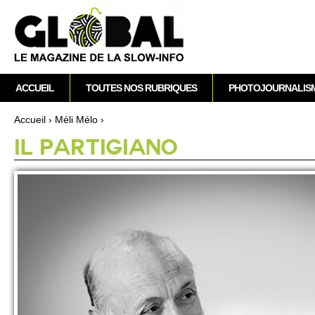
A
M
ACCUEIL
TOUTES NOS RUBRIQUES
PHOTOJOURNALIS
e
n
Accueil
›
Méli Mélo
›
u
Vous êtes ici
IL PARTIGIANO
p
r
i
n
c
i
p
a
l