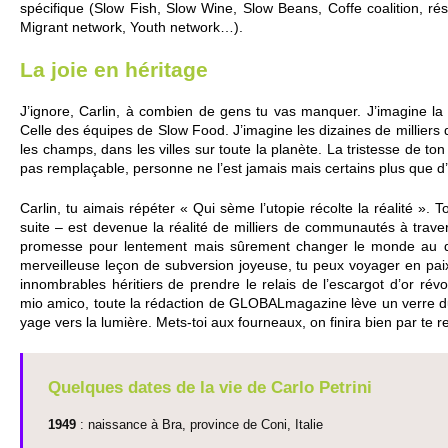
spécifique (Slow Fish, Slow Wine, Slow Beans, Coffe coalition, ré
Migrant network, Youth network…).
La joie en héri­tage
J’ignore, Carlin, à co­mbien de gens tu vas man­quer. J’imagine l
Celle des équipes de Slow Food. J’imagine les dizaines de mi­l­liers d
les champs, dans les vi­lles sur toute la planète. La tri­ste­sse de t
pas re­m­plaçable, personne ne l’est jamais mais ce­rtains plus que d
Carlin, tu aimais répéter « Qui sème l’uto­pie récolte la réalité ». T
suite – est devenue la réalité de mi­l­liers de co­mmunautés à trave
pro­messe pour lente­ment mais sûre­ment changer le monde au 
merve­i­lleuse leçon de subve­rsion joyeuse, tu peux vo­yager en paix,
inno­m­brables héri­ti­ers de prendre le re­lais de l’escargot d’or révo­
mio amico, toute la rédaction de GLOBALmagazine lève un verre du 
yage vers la lumière. Mets-toi aux fourneaux, on finira bien par te re­
Que­lques dates de la vie de Carlo Pe­trini
1949
: naissance à Bra, pro­vince de Coni, Italie