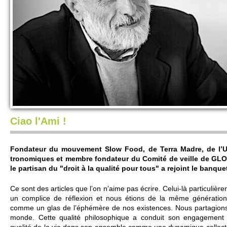
Ciao l'Ami !
Fondateur du mouve­ment Slow Food, de Terra Madre, de l’Uni
trono­miques et me­mbre fondateur du Comité de ve­i­lle de GLO
le parti­san du "droit à la qualité pour tous" a re­joint le ban­quet
Ce sont des articles que l’on n’aime pas écrire. Ce­lui-là parti­culière­
un co­m­plice de réflexion et nous étions de la même générati
comme un glas de l’éphémère de nos existences. Nous partagions 
monde. Cette qualité phi­loso­phique a conduit son engage­ment 