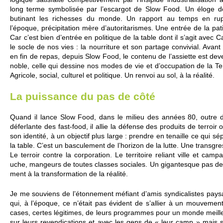
long terme sy­mbo­lisée par l’escargot de Slow Food. Un éloge d
butinant les ri­chesses du monde. Un rapport au temps en ruptu
l’époque, préci­pi­tation mère d’auto­ri­tari­smes. Une entrée de la pat
Car c’est bien d’entrée en po­litique de la table dont il s’agit avec Car
le socle de nos vies : la nourri­ture et son partage convi­vial. Avant
en fin de repas, depuis Slow Food, le contenu de l’assi­ette est deven
noble, celle qui dessine nos modes de vie et d’occupation de la Ter
Agri­cole, so­cial, culturel et po­litique. Un renvoi au sol, à la réalité.
La puissance du pas de côté
Quand il lance Slow Food, dans le mi­lieu des années 80, outre
déferlante des fast-food, il allie la défense des produits de te­rroir
son identité, à un ob­jectif plus large : prendre en tenai­lle ce qui sépa
la table. C’est un bascule­ment de l’horizon de la lutte. Une transgre
Le te­rroir contre la corpo­ration. Le te­rri­to­ire re­liant ville et c
uche, mangeurs de to­utes classes so­ci­ales. Un gigante­sque pas de
ment à la transformation de la réalité.
Je me so­uvi­ens de l’étonne­ment méfiant d’amis syndi­calistes paysan
qui, à l’époque, ce n’était pas évident de s’allier à un mouve­ment
cases, ce­rtes légitimes, de leurs programmes pour un monde mei­ll
sur leurs re­vendi­cati­ons et avec les gens de « leur camp » mais