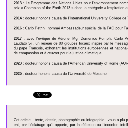
2013
: Le Programme des Nati­ons Unies pour l’envi­ronne­ment nomme
prix « Champion of the Earth 2013 » dans la catégorie « Inspi­ration a
2014
: do­cteur honoris causa de l’Inte­rnati­onal Unive­rsity Co­llege de 
2016
: Carlo Pe­trini, nommé Ambassadeur spécial de la FAO pour F
2017
: avec l’évêque de Vérone, Mgr Do­menico Po­mpili, Carlo Pe
Laudato Si’, un réseau de 80 gro­upes lo­caux inspiré par le message
du pape François, exhortant les insti­tuti­ons européennes et nati­ona
de co­mpassion et à œuvrer pour la justice climatique
2023
: do­cteur honoris causa de l’Ameri­can Unive­rsity of Rome (AUR
2025
: do­cteur honoris causa de l’Unive­rsité de Messine
Cet article – texte, dessin, photographie ou infographie - vous a plu pa
ent, par l’éclairage qu’il appo­rte, par la réflexion ou l’inconfort inte­