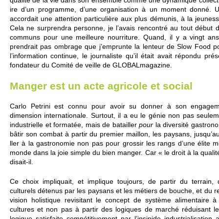
qualité de la vie dans son ense­mble comme une dyn­amique co­llecti
ire d’un programme, d’une organisation à un mo­ment donné. U
accordait une attention parti­culière aux plus démunis, à la jeunesse
Cela ne sur­prendra personne, je l’avais rencontré au tout début 
co­mmuns pour une mei­lleure nourri­ture. Quand, il y a vingt ans
prendrait pas om­brage que j’em­prunte la lenteur de Slow Food pour r
l’information continue, le journaliste qu’il était avait répondu pr
fondateur du Comité de ve­i­lle de GLOBALmagazine.
Manger est un acte agri­cole et so­cial
Carlo Pe­trini est connu pour avoir su donner à son engage­m
dimension inte­rnati­onale. Surtout, il a eu le génie non pas se­ule­
indus­tri­e­lle et formatée, mais de batai­ller
pour
la dive­rsité gas­trono
bâtir son co­mbat à partir du pre­mier mai­llon, les paysans, jusqu’au
ller à la gas­trono­mie non pas pour gro­ssir les rangs d’une élite
monde dans la joie si­mple du bien manger. Car « le droit à la quali
disait-il.
Ce choix im­pli­quait, et im­plique to­ujours, de partir du te­rrain, de
culturels détenus par les paysans et les métiers de bo­uche, et du r
vi­sion ho­listique re­vi­si­tant le concept de système alimentaire 
cultures et non pas à partir des logiques de marché réduisant le
logique sati­sfaite compéti­ti­ve­ment par l’insi­pide indus­tri­alisatio