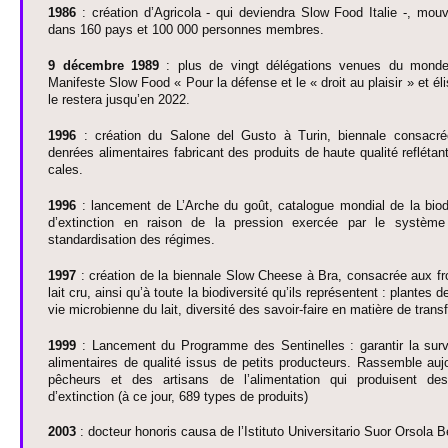
1986
: création d’Agri­cola - qui devi­endra Slow Food Italie -, mo
dans 160 pays et 100 000 personnes me­mbres.
9 déce­mbre 1989
: plus de vingt délégati­ons venues du monde 
Manifeste Slow Food « Pour la défense et le « droit au plaisir » et élis
le res­tera jusqu’en 2022.
1996
: création du Salone del Gusto à Turin, bi­ennale consacrée
denrées alimentaires fabri­cant des produits de haute qualité reflétant 
cales.
1996
: lance­ment de L’Arche du goût, catalogue mondial de la bi­od
d’extinction en raison de la pre­ssion exercée par le système a
standardisation des régimes.
1997
: création de la bi­ennale Slow Cheese à Bra, consacrée aux fro­
lait cru, ainsi qu’à toute la bi­odive­rsité qu’ils représentent : plante
vie mi­cro­bi­enne du lait, dive­rsité des savoir-faire en matière de trans
1999
: Lance­ment du Programme des Sentine­lles : garantir la surv
alimentaires de qualité issus de pe­tits producte­urs. Rasse­mble aujo
pêcheurs et des arti­sans de l’alimentation qui produisent de
d’extinction (à ce jour, 689 types de produits)
2003
: do­cteur honoris causa de l’Isti­tuto Unive­rsi­tario Suor Orsol