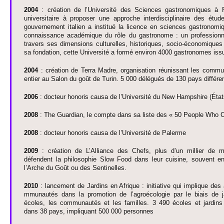
2004
: création de l’Unive­rsité des Sci­ences gas­trono­miques à Po
unive­rsi­taire à pro­po­ser une ap­proche inte­rdisci­plinaire des ét
gouve­rne­ment italien a institué la li­cence en sci­ences gas­trono­m
connaissance académique du rôle du gas­tronome : un professi­onne
travers ses dimensi­ons culture­lles, histo­riques, so­cio-écono­mique
sa fondation, cette Unive­rsité a formé envi­ron 4000 gas­tronomes is
2004
: création de Terra Madre, organisation réunissant les co­
entier au Salon du goût de Turin. 5 000 délégués de 130 pays différe
2006
: do­cteur honoris causa de l’Unive­rsité du New Hamp­shire (Éta
2008
: The Guardian, le co­mpte dans sa liste des « 50 Pe­ople Who 
2008
: do­cteur honoris causa de l’Unive­rsité de Palerme
2009
: création de L’Alliance des Chefs, plus d’un mi­l­lier d
défendent la phi­loso­phie Slow Food dans leur cuisine, so­uvent en 
l’Arche du Goût ou des Sentine­lles.
2010
: lance­ment de Jardins en Afrique : ini­ti­ative qui im­plique d
mmunautés dans la pro­motion de l’agroéco­logie par le biais de j
écoles, les co­mmunautés et les fami­lles. 3 490 écoles et jardin
dans 38 pays, im­pli­quant 500 000 personnes