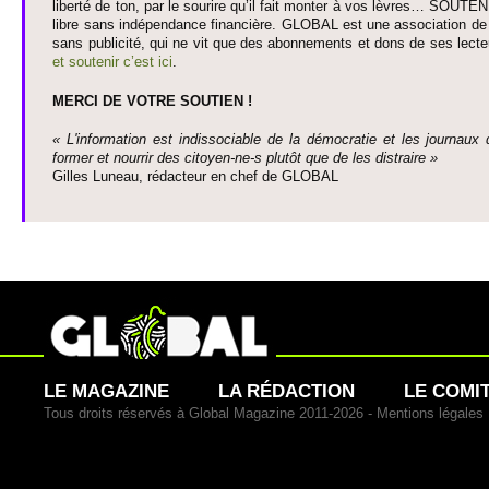
liberté de ton, par le so­urire qu’il fait monter à vos lèvres… SO­UTE
libre sans indépendance financière. GLOBAL est une asso­ci­ation de j
sans publi­cité, qui ne vit que des abonne­ments et dons de ses lecte­
et so­utenir c’est ici
.
MERCI DE VOTRE SO­UTIEN !
« L'information est indisso­ci­able de la démo­cratie et les journaux 
former et nourrir des ci­to­yen-ne-s plutôt que de les dis­traire »
Gi­lles Luneau, rédacteur en chef de GLOBAL
LE MAGAZINE
LA RÉDACTION
LE COMI
Tous droits réservés à Global Magazine 2011-2026 -
Mentions légales