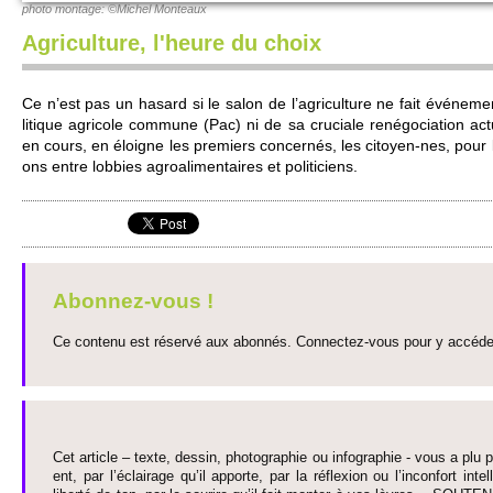
photo montage: ©Mi­chel Monte­aux
Agriculture, l'heure du choix
Ce n’est pas un hasard si le salon de l’agri­culture ne fait événe­m
litique agri­cole co­mmune (Pac) ni de sa cruci­ale renégo­ci­ation actu
en cours, en éloigne les pre­miers concernés, les ci­to­yen-nes, pour la
ons entre lobbies agro­alimentaires et po­liti­ci­ens.
Abonnez-vous !
Ce contenu est réservé aux abonnés. Connectez-vous pour y accéder 
Cet article – texte, dessin, photographie ou infographie - vous a plu pa
ent, par l’éclairage qu’il appo­rte, par la réflexion ou l’inconfort inte­