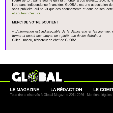
liberté de ton, par le so­urire qu’il fait monter à vos lèvres… SO­UTE
libre sans indépendance financière. GLOBAL est une asso­ci­ation de j
sans publi­cité, qui ne vit que des abonne­ments et dons de ses lecte­
et so­utenir c’est ici
.
MERCI DE VOTRE SO­UTIEN !
« L'information est indisso­ci­able de la démo­cratie et les journaux 
former et nourrir des ci­to­yen-ne-s plutôt que de les dis­traire »
Gi­lles Luneau, rédacteur en chef de GLOBAL
LE MAGAZINE
LA RÉDACTION
LE COMI
Tous droits réservés à Global Magazine 2011-2026 -
Mentions légales