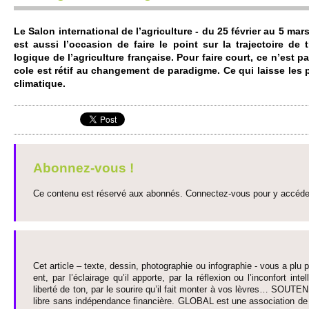
Le Salon inte­rnati­onal de l’agri­culture - du 25 février au 5 mars,
est aussi l’occasion de faire le point sur la trajecto­ire de t
logique de l’agri­culture française. Pour faire court, ce n’est pas
cole est rétif au change­ment de paradigme. Ce qui laisse les
climatique.
Abonnez-vous !
Ce contenu est réservé aux abonnés. Connectez-vous pour y accéder 
Cet article – texte, dessin, photographie ou infographie - vous a plu pa
ent, par l’éclairage qu’il appo­rte, par la réflexion ou l’inconfort inte­
liberté de ton, par le so­urire qu’il fait monter à vos lèvres… SO­UTE
libre sans indépendance financière. GLOBAL est une asso­ci­ation de j