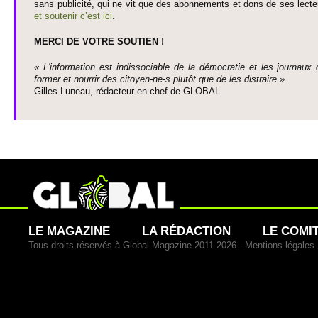
sans publi­cité, qui ne vit que des abonne­ments et dons de ses lecte­
et so­utenir c’est ici
.
MERCI DE VOTRE SO­UTIEN !
« L'information est indisso­ci­able de la démo­cratie et les journaux 
former et nourrir des ci­to­yen-ne-s plutôt que de les dis­traire »
Gi­lles Luneau, rédacteur en chef de GLOBAL
LE MAGAZINE
LA RÉDACTION
LE COMI
Tous droits réservés à Global Magazine 2011-2026 -
Mentions légales