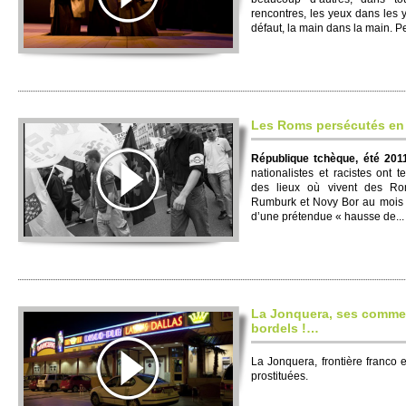
rencontres, les yeux dans les 
défaut, la main dans la main. P
Les Roms persécutés e
République tchèque, été 2011
nationalistes et racistes ont t
des lieux où vivent des Rom
Rumburk et Novy Bor au mois 
d’une prétendue « hausse de...
La Jonquera, ses comme
bordels !…
La Jonquera, frontière franco 
prostituées.