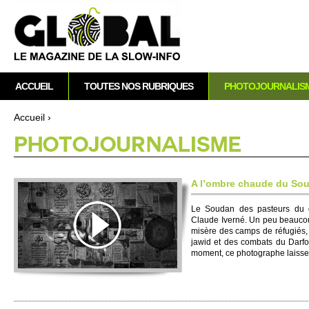
A
M
ACCUEIL
TOUTES NOS RUBRIQUES
PHOTOJOURNALIS
e
n
Accueil
›
u
Vous êtes ici
PHOTO­JOURNALISME
p
r
i
A l’ombre chaude du So
n
c
Le So­udan des paste­urs du
Claude Iverné. Un peu be­aucou
i
misère des camps de réfugiés, lo
p
jawid et des co­mbats du Darf
a
mo­ment, ce photographe laisse 
l