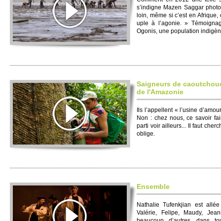
s’indigne Mazen Saggar photo
loin, même si c’est en Afrique, 
uple à l’agonie. » Témoigna
Ogonis, une po­pulation indigèn
Saigneurs de caoutchouc
de l'Amazonie
Ils l’appellent « l’usine d’amou
Non : chez nous, ce savoir faire
parti voir ailleurs... Il faut cher
oblige.
Ensemble
Nathalie Tufenkjian est allé
Valérie, Felipe, Maudy, Jean
beaucoup d’autres, dans to