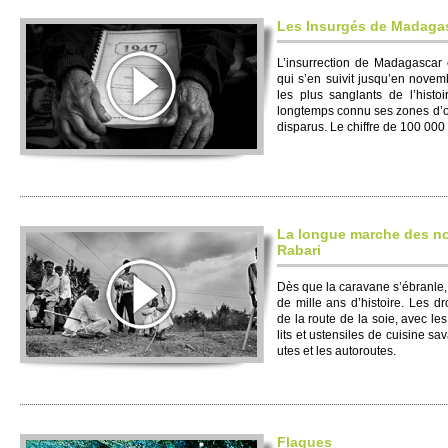
Les Insurgés de Madaga
L’insurre­ction de Madagascar 
qui s’en suivit jusqu’en nove­m
les plus sanglants de l’histo­
longte­mps connu ses zones d’
disparus. Le chiffre de 100 000 
La longue marche des 
Rabari
Dès que la caravane s’ébranle,
de mille ans d’histo­ire. Les 
de la route de la soie, avec les p
lits et ustensiles de cuisine sa
utes et les auto­ro­utes.
Flaques