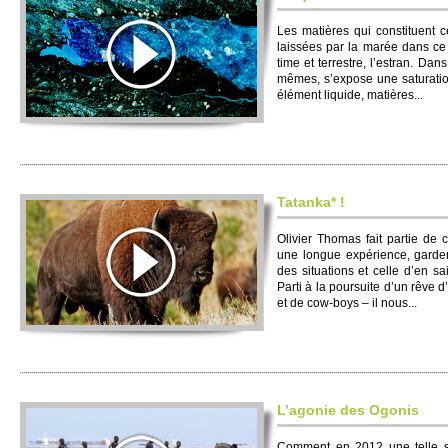
Les matières qui consti­tuent 
laissées par la marée dans ce te­
time et te­rre­stre, l’es­tran. D
mêmes, s’expose une saturatio
élément li­quide, matières...
Tatanka* !
Olivier Tho­mas fait partie de
une longue expéri­ence, garden
des si­tuati­ons et celle d’en 
Parti à la po­ursuite d’un rêve 
et de cow-boys – il nous...
L’agonie des Ogonis
Co­m­ment en 2012 une telle si