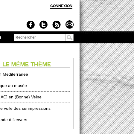
CONNEXION
S
Formulaire de
recherche
 LE MÊME THÈME
n Méditerranée
que au musée
MAC] en (Bonne) Veine
le voile des surimpressions
nde à l'envers