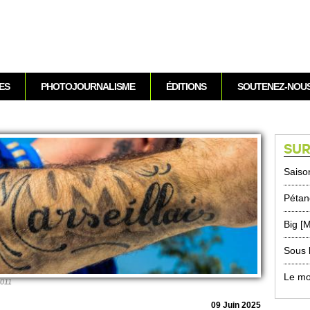
Aller au contenu
ES
PHOTOJOURNALISME
ÉDITIONS
SOUTENEZ-NOU
SUR
Saiso
Pétan
Big [
Sous 
Le mo
2011
09 Juin 2025