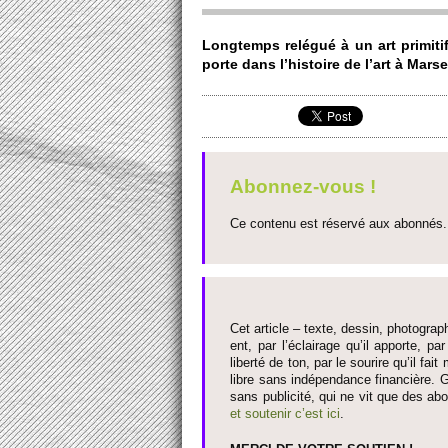
Longte­mps relégué à un art pri­miti
porte dans l’histo­ire de l’art à Marse­i
Abonnez-vous !
Ce contenu est réservé aux abonnés. 
Cet article – texte, dessin, photograph
ent, par l’éclairage qu’il appo­rte, par
liberté de ton, par le so­urire qu’il 
libre sans indépendance financière. G
sans publi­cité, qui ne vit que des ab
et so­utenir c’est ici
.