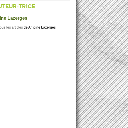
UTEUR-TRICE
ine Lazerges
tous les articles
de
Antoine Lazerges