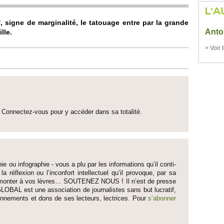
L'A
f, signe de marginalité, le tato­uage entre par la grande
Anto
­lle.
> Voir 
Connectez-vous pour y accéder dans sa to­talité.
ie ou infographie - vous a plu par les informati­ons qu’il conti­
 la réflexion ou l’inconfort inte­llectuel qu’il pro­voque, par sa
fait monter à vos lèvres… SO­UTENEZ NOUS ! Il n’est de pre­sse
LOBAL est une asso­ci­ation de journalistes sans but lucratif,
onne­ments et dons de ses lecte­urs, lec­trices. Pour
s’abonner