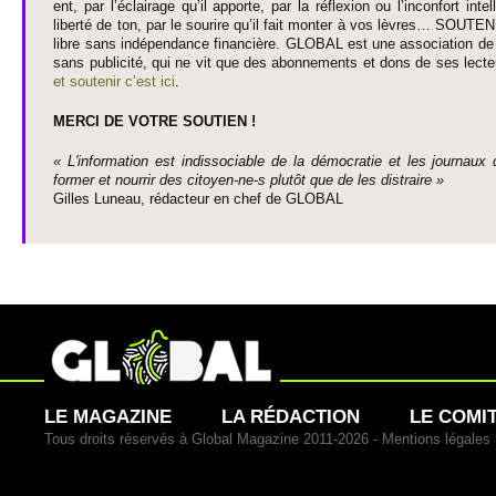
ent, par l’éclairage qu’il appo­rte, par la réflexion ou l’inconfort inte­
liberté de ton, par le so­urire qu’il fait monter à vos lèvres… SO­UTE
libre sans indépendance financière. GLOBAL est une asso­ci­ation de j
sans publi­cité, qui ne vit que des abonne­ments et dons de ses lecte­
et so­utenir c’est ici
.
MERCI DE VOTRE SO­UTIEN !
« L'information est indisso­ci­able de la démo­cratie et les journaux 
former et nourrir des ci­to­yen-ne-s plutôt que de les dis­traire »
Gi­lles Luneau, rédacteur en chef de GLOBAL
LE MAGAZINE
LA RÉDACTION
LE COMI
Tous droits réservés à Global Magazine 2011-2026 -
Mentions légales