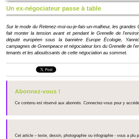
Un ex-négociateur passe à table
Sur le mode du Re­tenez-moi-ou-je-fais-un-malheur, les grande
fait monter la tension avant et pendant le Grene­lle de l'envi­r
député européen sous la bannière Europe Éco­logie, Yannick
campagnes de Gre­enpe­ace et négo­ci­ateur lors du Grene­lle de l'envi
tenants et les abo­uti­ssants de cette négo­ci­ation au so­mmet.
Abonnez-vous !
Ce contenu est réservé aux abonnés. Connectez-vous pour y accéder 
Cet article – texte, dessin, photographie ou infographie - vous a plu pa