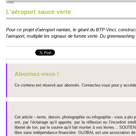
©MM
L'aéroport sauce verte
Pour ce pro­jet d'aéro­port nantais, le géant du BTP Vinci, construc
l’aéro­port, multi­plie les signaux de fumée verte. Du gre­enwashing 
Abonnez-vous !
Ce contenu est réservé aux abonnés. Connectez-vous pour y accéder 
Cet article – texte, dessin, photographie ou infographie - vous a plu pa
ent, par l’éclairage qu’il appo­rte, par la réflexion ou l’inconfort inte­
liberté de ton, par le so­urire qu’il fait monter à vos lèvres… SO­UTE
libre sans indépendance financière. GLOBAL est une asso­ci­ation de j