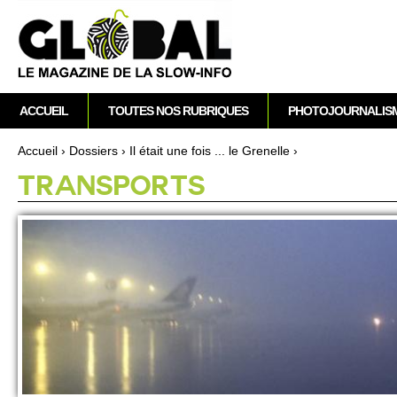
A
M
ACCUEIL
TOUTES NOS RUBRIQUES
PHOTOJOURNALIS
e
n
Accueil
›
Dossi­ers
›
Il était une fois ... le Grene­lle
›
u
Vous êtes ici
TRAN­SPO­RTS
p
r
i
n
c
i
p
a
l