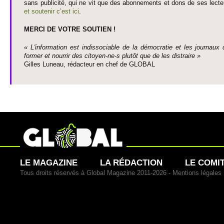
sans publi­cité, qui ne vit que des abonne­ments et dons de ses lecte­
et so­utenir c’est ici
.
MERCI DE VOTRE SO­UTIEN !
« L'information est indisso­ci­able de la démo­cratie et les journaux 
former et nourrir des ci­to­yen-ne-s plutôt que de les dis­traire »
Gi­lles Luneau, rédacteur en chef de GLOBAL
LE MAGAZINE
LA RÉDACTION
LE COMI
Tous droits réservés à Global Magazine 2011-2026 -
Mentions légales