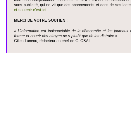
sans publi­cité, qui ne vit que des abonne­ments et dons de ses lecte­
et so­utenir c’est ici
.
MERCI DE VOTRE SO­UTIEN !
« L'information est indisso­ci­able de la démo­cratie et les journaux 
former et nourrir des ci­to­yen-ne-s plutôt que de les dis­traire »
Gi­lles Luneau, rédacteur en chef de GLOBAL