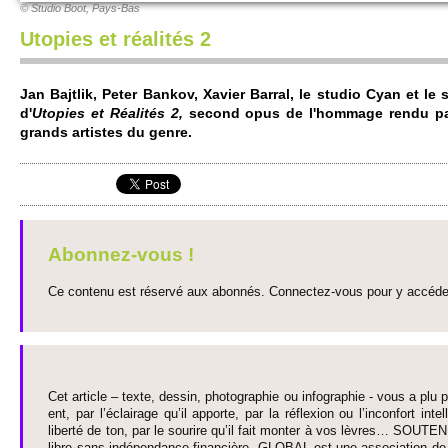
© Studio Boot, Pays-Bas
Utopies et réalités 2
Jan Bajtlik, Peter Bankov, Xavier Barral, le studio Cyan et le
d'
Uto­pies et Réalités 2,
se­cond opus de l'ho­mmage rendu p
grands arti­stes du genre.
Abonnez-vous !
Ce contenu est réservé aux abonnés. Connectez-vous pour y accéder 
Cet article – texte, dessin, photographie ou infographie - vous a plu pa
ent, par l’éclairage qu’il appo­rte, par la réflexion ou l’inconfort inte­
liberté de ton, par le so­urire qu’il fait monter à vos lèvres… SO­UTE
libre sans indépendance financière. GLOBAL est une asso­ci­ation de j