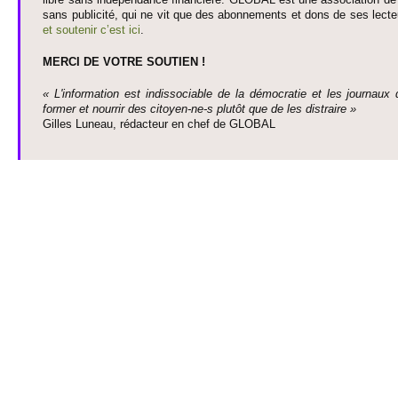
sans publi­cité, qui ne vit que des abonne­ments et dons de ses lecte­
et so­utenir c’est ici
.
MERCI DE VOTRE SO­UTIEN !
« L'information est indisso­ci­able de la démo­cratie et les journaux 
former et nourrir des ci­to­yen-ne-s plutôt que de les dis­traire »
Gi­lles Luneau, rédacteur en chef de GLOBAL