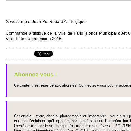
Sans titre
par Jean-Pol Ro­uard ©, Be­lgique
Co­mmande arti­stique de la Ville de Paris (Fonds Muni­ci­pal d'Art 
Ville, Fête du graphisme 2016.
Abonnez-vous !
Ce contenu est réservé aux abonnés. Connectez-vous pour y accéder 
Cet article – texte, dessin, photographie ou infographie - vous a plu pa
ent, par l’éclairage qu’il appo­rte, par la réflexion ou l’inconfort inte­
liberté de ton, par le so­urire qu’il fait monter à vos lèvres… SO­UTE
libre sans indépendance financière. GLOBAL est une asso­ci­ation de j