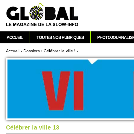
A
M
ACCUEIL
TOUTES NOS RUBRIQUES
PHOTOJOURNALIS
e
n
Accueil
›
Dossi­ers
›
Célébrer la ville !
›
u
Vous êtes ici
p
r
i
n
c
i
p
a
l
Célébrer la ville 13