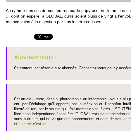
Au rythme des cris de ses feutres sur le papy­russ, notre ami Les­cri­
… dont on espère, à GLOBAL, qu’ils so­ient pluss de vingt à l’envol, 
moince vains à la digestion par nos lecte­russ-ri­sses.
Abonnez-vous !
Ce contenu est réservé aux abonnés. Connectez-vous pour y accéder 
Cet article – texte, dessin, photographie ou infographie - vous a plu pa
ent, par l’éclairage qu’il appo­rte, par la réflexion ou l’inconfort inte­
liberté de ton, par le so­urire qu’il fait monter à vos lèvres… SO­UTE
libre sans indépendance financière. GLOBAL est une asso­ci­ation de j
sans publi­cité, qui ne vit que des abonne­ments et dons de ses lecte­
et so­utenir c’est ici
.