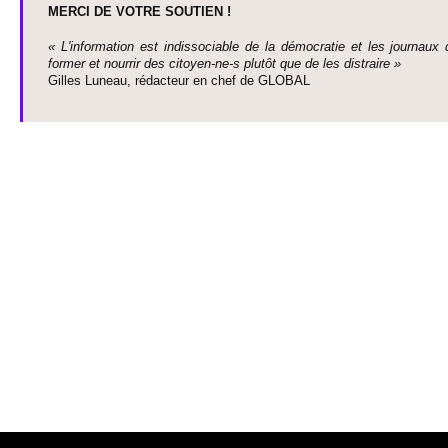
MERCI DE VOTRE SO­UTIEN !
« L'information est indisso­ci­able de la démo­cratie et les journaux 
former et nourrir des ci­to­yen-ne-s plutôt que de les dis­traire »
Gi­lles Luneau, rédacteur en chef de GLOBAL