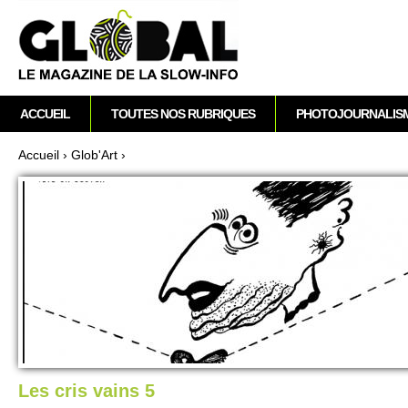
A
M
ACCUEIL
TOUTES NOS RUBRIQUES
PHOTOJOURNALIS
e
n
Accueil
›
Glob'Art
›
u
Vous êtes ici
p
r
i
n
c
i
p
a
l
Les cris vains 5