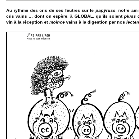
Au rythme des cris de ses feutres sur le
papy­russ
, notre am
cris vains … dont on espère, à GLOBAL, qu’ils so­ient
pluss
d
vin à la réce­ption et
moince
vains à la digestion par nos
lecte­