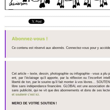
Abonnez-vous !
Ce contenu est réservé aux abonnés. Connectez-vous pour y accéder 
Cet article – texte, dessin, photographie ou infographie - vous a plu pa
ent, par l’éclairage qu’il appo­rte, par la réflexion ou l’inconfort inte­
liberté de ton, par le so­urire qu’il fait monter à vos lèvres… SO­UTE
libre sans indépendance financière. GLOBAL est une asso­ci­ation de j
sans publi­cité, qui ne vit que des abonne­ments et dons de ses lecte­
et so­utenir c’est ici
.
MERCI DE VOTRE SO­UTIEN !