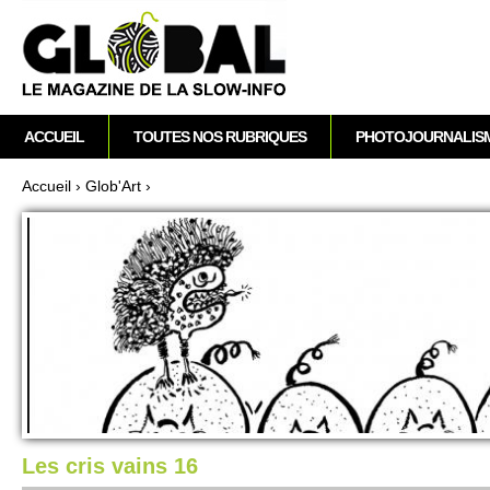
A
M
ACCUEIL
TOUTES NOS RUBRIQUES
PHOTOJOURNALIS
e
n
Accueil
›
Glob'Art
›
u
Vous êtes ici
p
r
i
n
c
i
p
a
l
Les cris vains 16