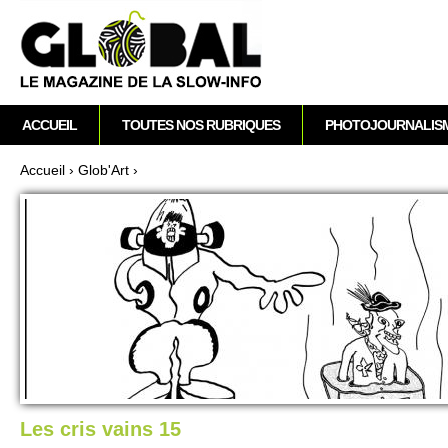
A
M
ACCUEIL
TOUTES NOS RUBRIQUES
PHOTOJOURNALIS
e
n
Accueil
›
Glob'Art
›
u
Vous êtes ici
p
r
i
n
c
i
p
a
l
Les cris vains 15