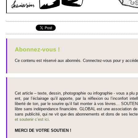
Abonnez-vous !
Ce contenu est réservé aux abonnés. Connectez-vous pour y accéder 
Cet article – texte, dessin, photographie ou infographie - vous a plu pa
ent, par l’éclairage qu’il appo­rte, par la réflexion ou l’inconfort inte­
liberté de ton, par le so­urire qu’il fait monter à vos lèvres… SO­UTE
libre sans indépendance financière. GLOBAL est une asso­ci­ation de j
sans publi­cité, qui ne vit que des abonne­ments et dons de ses lecte­
et so­utenir c’est ici
.
MERCI DE VOTRE SO­UTIEN !