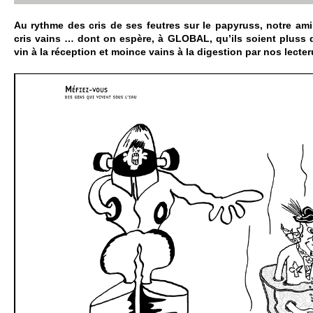
Au rythme des cris de ses feutres sur le papy­russ, notre ami 
cris vains … dont on espère, à GLOBAL, qu’ils so­ient pluss d
vin à la réce­ption et moince vains à la digestion par nos lecte­r