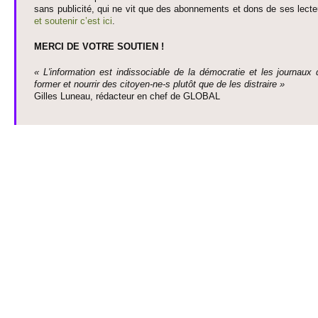
sans publi­cité, qui ne vit que des abonne­ments et dons de ses lecte­
et so­utenir c’est ici
.
MERCI DE VOTRE SO­UTIEN !
« L'information est indisso­ci­able de la démo­cratie et les journaux 
former et nourrir des ci­to­yen-ne-s plutôt que de les dis­traire »
Gi­lles Luneau, rédacteur en chef de GLOBAL