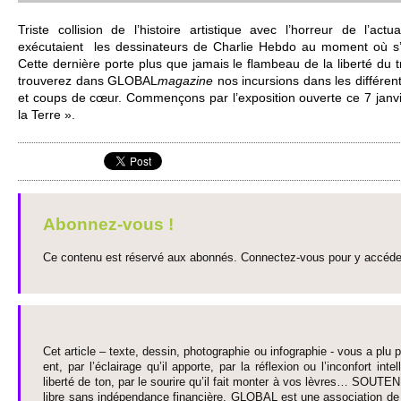
Tri­ste co­llision de l’histo­ire arti­stique avec l’horreur de l’actual
exécutaient les dessinate­urs de Charlie Hebdo au mo­ment où s’
Cette dernière porte plus que jamais le flambeau de la liberté du t
tro­uve­rez dans GLOBAL
magazine
nos incursi­ons dans les différent
et coups de cœur. Co­mmençons par l’expo­si­tion ouve­rte ce 7 janv
la Terre ».
Abonnez-vous !
Ce contenu est réservé aux abonnés. Connectez-vous pour y accéder 
Cet article – texte, dessin, photographie ou infographie - vous a plu pa
ent, par l’éclairage qu’il appo­rte, par la réflexion ou l’inconfort inte­
liberté de ton, par le so­urire qu’il fait monter à vos lèvres… SO­UTE
libre sans indépendance financière. GLOBAL est une asso­ci­ation de j