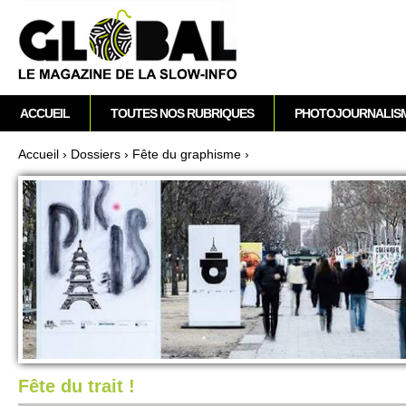
A
M
ACCUEIL
TOUTES NOS RUBRIQUES
PHOTOJOURNALIS
e
n
Accueil
›
Dossi­ers
›
Fête du graphisme
›
u
Vous êtes ici
p
r
i
n
c
i
p
a
l
Fête du trait !