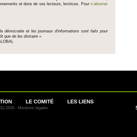
onne­ments et dons de ses lecte­urs, lec­trices. Pour
s’abonner
 la démo­cratie et les journaux d'informati­ons sont faits pour
ôt que de les dis­traire »
e GLOBAL
TION
LE COMITÉ
LES LIENS
011-2026 -
Mentions légales