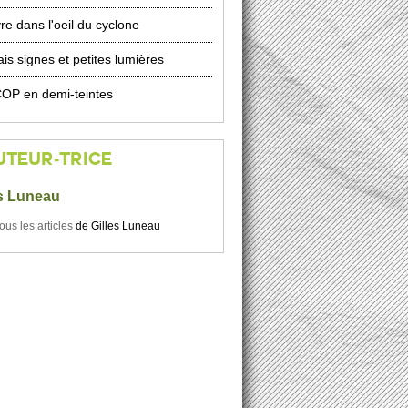
re dans l'oeil du cyclone
is signes et petites lumières
OP en demi-teintes
UTEUR-TRICE
es Luneau
tous les articles
de
Gilles Luneau