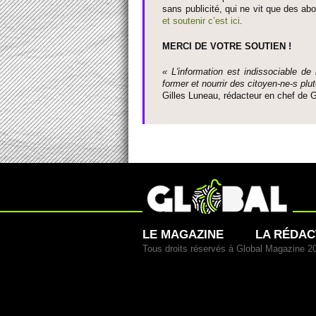
sans publi­cité, qui ne vit que des ab
et so­utenir c’est ici
.
MERCI DE VOTRE SO­UTIEN !
« L'information est indisso­ci­able de
former et nourrir des ci­to­yen-ne-s plut
Gi­lles Luneau, rédacteur en chef d
LE MAGAZINE
LA RÉDAC
Tous droits réservés à Global Magazine 2