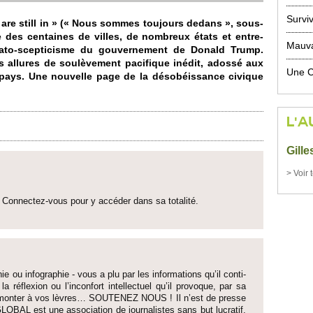
Surviv
are still in » (« Nous so­mmes to­ujours dedans », sous-
 des centaines de vi­lles, de no­m­breux états et en­tre­
Mauva
ato-sce­pti­ci­sme du gouve­rne­ment de Donald Trump.
 allures de soulève­ment pacifique inédit, adossé aux
Une C
du pays. Une nouve­lle page de la désobéissance ci­vique
L'A
Gill
> Voir 
Connectez-vous pour y accéder dans sa to­talité.
ie ou infographie - vous a plu par les informati­ons qu’il conti­
 la réflexion ou l’inconfort inte­llectuel qu’il pro­voque, par sa
fait monter à vos lèvres… SO­UTENEZ NOUS ! Il n’est de pre­sse
LOBAL est une asso­ci­ation de journalistes sans but lucratif,