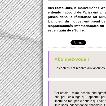
Aux Etats-Unis, le mouve­ment « We 
entendu l’accord de Paris) en­traine
prises dans la rési­stance au clim
L’am­pleur du mouve­ment prend des
res­ponsabi­lités inte­rnati­onales 
est en train de s’écrire.
Abonnez-vous !
Ce contenu est réservé aux abonnés. 
Cet article – texte, dessin, photograph
ent, par l’éclairage qu’il appo­rte, par
liberté de ton, par le so­urire qu’il 
libre sans indépendance financière. G