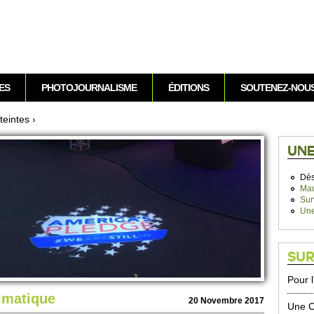
Aller au contenu
ES
PHOTOJOURNALISME
ÉDITIONS
SOUTENEZ-NOU
e­intes
›
UNE
Dés
Mau
Sur
Une
SUR
Pour 
imatique
20 Nove­mbre 2017
Une C