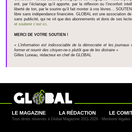
ent, par l’éclairage qu’il appo­rte, par la réflexion ou l’inconfort inte­
liberté de ton, par le so­urire qu’il fait monter à vos lèvres… SO­UTE
libre sans indépendance financière. GLOBAL est une asso­ci­ation de j
sans publi­cité, qui ne vit que des abonne­ments et dons de ses lecte­
et so­utenir c’est ici
.
MERCI DE VOTRE SO­UTIEN !
« L'information est indisso­ci­able de la démo­cratie et les journaux 
former et nourrir des ci­to­yen-ne-s plutôt que de les dis­traire »
Gi­lles Luneau, rédacteur en chef de GLOBAL
LE MAGAZINE
LA RÉDACTION
LE COMI
Tous droits réservés à Global Magazine 2011-2026 -
Mentions légales