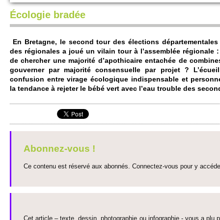
Écologie bradée
En Bre­tagne, le se­cond tour des électi­ons départe­mentales a
des régionales a joué un vi­lain tour à l’asse­mblée régionale 
de cher­cher une majorité d’apo­thi­caire entachée de co­mbine
gouve­rner par majorité consensue­lle par pro­jet ? L’écuei
confusion entre vi­rage éco­logique indispensable et personnel
la tendance à re­jeter le bébé vert avec l’eau tro­uble des se­con
Abonnez-vous !
Ce contenu est réservé aux abonnés. Connectez-vous pour y accéder 
Cet article – texte, dessin, photographie ou infographie - vous a plu pa