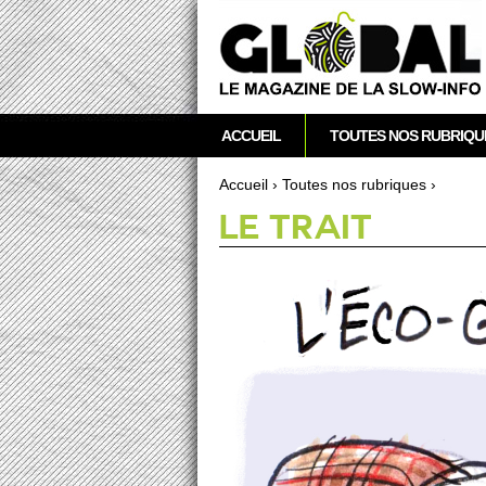
acebook
Twitter
RSS
Newsletter
M
ACCUEIL
TOUTES NOS RUBRIQU
e
n
Accueil
›
To­utes nos rubriques
›
u
Vous êtes ici
LE TRAIT
p
r
i
n
c
i
p
a
l