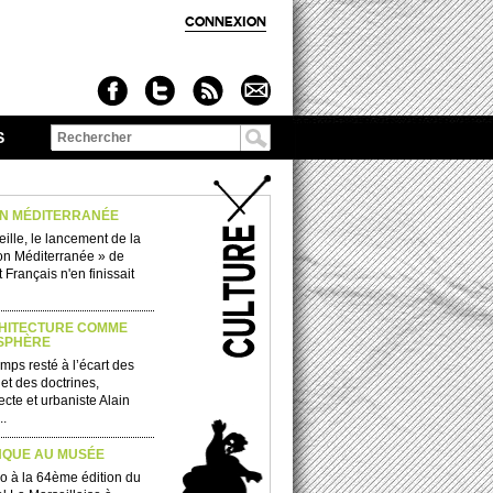
CONNEXION
S
Formulaire de
recherche
ON MÉDITERRANÉE
ille, le lancement de la
on Méditerranée » de
ut Français n'en finissait
CHITECTURE COMME
SPHÈRE
mps resté à l’écart des
et des doctrines,
tecte et urbaniste Alain
..
NQUE AU MUSÉE
o à la 64ème édition du