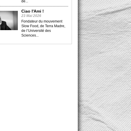
de...
Ciao l'Ami !
23 Mai 2026
Fondateur du mouvement
Slow Food, de Terra Madre,
de l’Université des
Sciences...