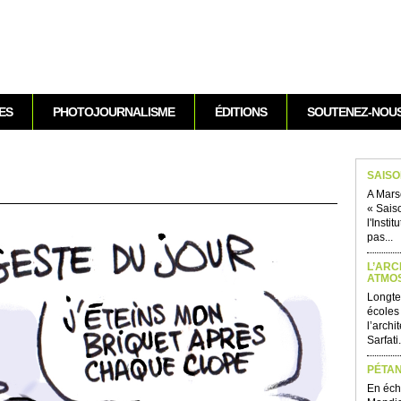
Aller au contenu
ES
PHOTOJOURNALISME
ÉDITIONS
SOUTENEZ-NOU
SAIS
A Marse
« Sais
l'Instit
pas...
L’AR
ATMO
Longte
écoles 
l’archi
Sarfati.
PÉTA
En éch