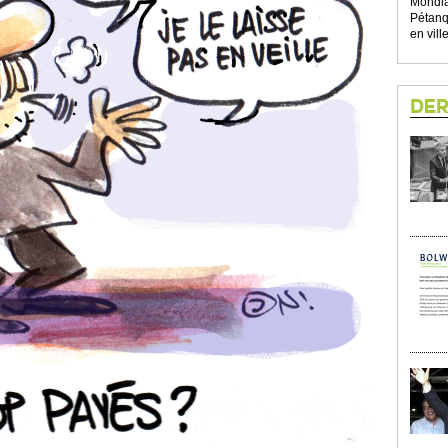
Mondia
Pétanqu
en ville
DER