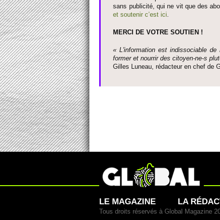
sans publi­cité, qui ne vit que des ab
et so­utenir c’est ici
.
MERCI DE VOTRE SO­UTIEN !
« L'information est indisso­ci­able de
former et nourrir des ci­to­yen-ne-s plut
Gi­lles Luneau, rédacteur en chef d
LE MAGAZINE
LA RÉDAC
Tous droits réservés à Global Magazine 2