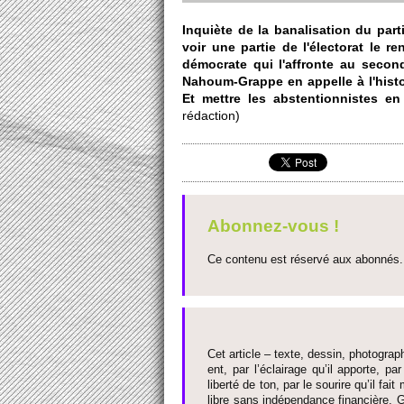
Inquiète de la banalisation du parti
voir une partie de l'électo­rat le 
démo­crate qui l'affronte au se­cond 
Nahoum-Grappe en appe­lle à l'histo­i
Et mettre les abstenti­onnistes en 
rédaction)
Abonnez-vous !
Ce contenu est réservé aux abonnés. 
Cet article – texte, dessin, photograph
ent, par l’éclairage qu’il appo­rte, par
liberté de ton, par le so­urire qu’il 
libre sans indépendance financière. G