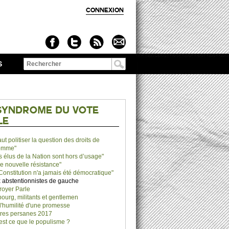
CONNEXION
S
Formulaire de
recherche
SYNDROME DU VOTE
LE
faut politiser la question des droits de
omme"
s élus de la Nation sont hors d’usage"
e nouvelle résistance"
 Constitution n'a jamais été démocratique"
 abstentionnistes de gauche
royer Parle
ourg, militants et gentlemen
l'humilité d'une promesse
tres persanes 2017
est ce que le populisme ?