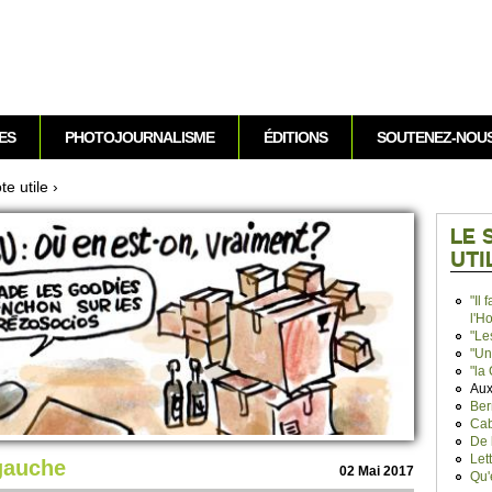
Aller au contenu
ES
PHOTOJOURNALISME
ÉDITIONS
SOUTENEZ-NOU
e utile
›
LE 
UTI
"Il 
l'H
"Le
"Un
"la
Aux
Ber
Cab
De 
Let
gauche
02 Mai 2017
Qu'