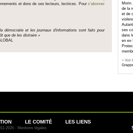
Morin.
onne­ments et dons de ses lecte­urs, lec­trices. Pour
s’abonner
de la 
et de 
violen
Autant
ses co
 la démo­cratie et les journaux d'informati­ons sont faits pour
dans l
ôt que de les dis­traire »
e GLOBAL
en ex-
Protec
membr
> Voir 
Grapp
TION
LE COMITÉ
LES LIENS
011-2026 -
Mentions légales