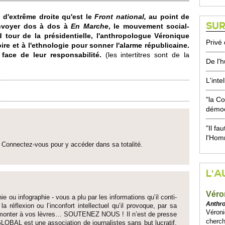
 d'extrême dro­ite qu'est le
Front nati­onal,
au point de
SUR
renvo­yer dos à dos à
En Marche
, le mouve­ment so­cial-
tour de la présidenti­e­lle, l'an­thro­po­logue Véronique
Privé 
re et à l'ethno­logie pour sonner l'alarme républi­caine.
face de leur res­ponsabi­lité.
(les inte­rtitres sont de la
De l'
L'inte
"la Co
démoc
"Il fa
l'Ho
Connectez-vous pour y accéder dans sa to­talité.
L'A
Véro
ie ou infographie - vous a plu par les informati­ons qu’il conti­
Anthr
 la réflexion ou l’inconfort inte­llectuel qu’il pro­voque, par sa
Véron
fait monter à vos lèvres… SO­UTENEZ NOUS ! Il n’est de pre­sse
cherc
LOBAL est une asso­ci­ation de journalistes sans but lucratif,