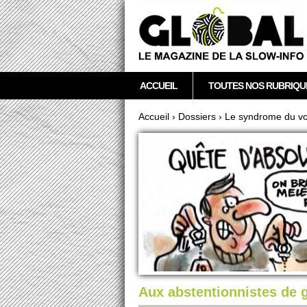
acebook
Twitter
RSS
Newsletter
M
ACCUEIL
TOUTES NOS RUBRIQU
e
n
Accueil
›
Dossi­ers
›
Le syndrome du vot
u
Vous êtes ici
p
r
i
n
c
i
p
a
l
Aux abstentionnistes de 