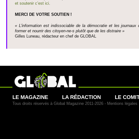
et so­utenir c’est ici
.
MERCI DE VOTRE SO­UTIEN !
« L'information est indisso­ci­able de la démo­cratie et les journaux 
former et nourrir des ci­to­yen-ne-s plutôt que de les dis­traire »
Gi­lles Luneau, rédacteur en chef de GLOBAL
LE MAGAZINE
LA RÉDACTION
LE COMI
Tous droits réservés à Global Magazine 2011-2026 -
Mentions légales