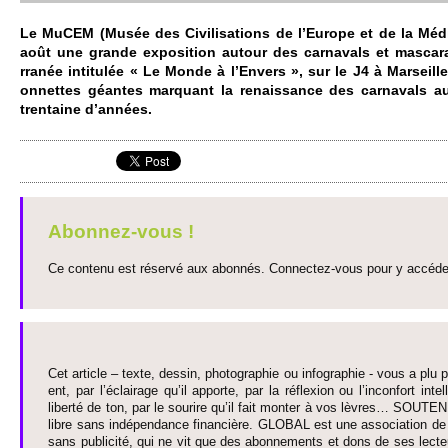
Le MuCEM (Musée des Ci­vi­lisati­ons de l’Europe et de la Méd
août une grande expo­si­tion autour des carnavals et mascar
rranée inti­tulée « Le Monde à l’Envers », sur le J4 à Marse­i­
onnettes géantes mar­quant la renaissance des carnavals 
trentaine d’années.
Abonnez-vous !
Ce contenu est réservé aux abonnés. Connectez-vous pour y accéder 
Cet article – texte, dessin, photographie ou infographie - vous a plu pa
ent, par l’éclairage qu’il appo­rte, par la réflexion ou l’inconfort inte­
liberté de ton, par le so­urire qu’il fait monter à vos lèvres… SO­UTE
libre sans indépendance financière. GLOBAL est une asso­ci­ation de j
sans publi­cité, qui ne vit que des abonne­ments et dons de ses lecte­