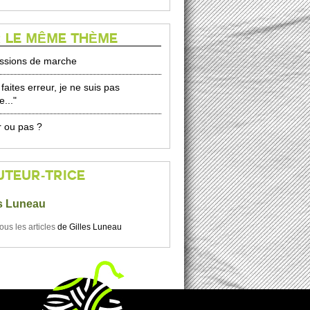
 LE MÊME THÈME
ssions de marche
faites erreur, je ne suis pas
e..."
r ou pas ?
UTEUR-TRICE
es Luneau
tous les articles
de
Gilles Luneau