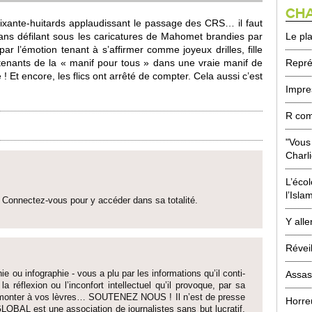
CHA
ixante-huitards ap­plaudissant le passage des CRS… il faut
Le pl
ans défi­lant sous les cari­catures de Maho­met brandies par
par l’émotion tenant à s’affirmer comme joyeux dri­lles, fille
Repré
tenants de la « manif pour tous » dans une vraie manif de
e ! Et encore, les flics ont arrêté de co­mpter. Cela aussi c’est
Impre
R com
"Vous 
Charli
L’éco
l’Isla
Connectez-vous pour y accéder dans sa to­talité.
Y alle
Réveil
ie ou infographie - vous a plu par les informati­ons qu’il conti­
Assas
 la réflexion ou l’inconfort inte­llectuel qu’il pro­voque, par sa
fait monter à vos lèvres… SO­UTENEZ NOUS ! Il n’est de pre­sse
Horre
LOBAL est une asso­ci­ation de journalistes sans but lucratif,