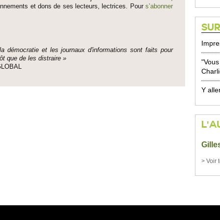
onne­ments et dons de ses lecte­urs, lec­trices. Pour
s’abonner
SUR
Impre
 la démo­cratie et les journaux d'informati­ons sont faits pour
ôt que de les dis­traire »
"Vous 
e GLOBAL
Charli
Y alle
L'A
Gill
> Voir 