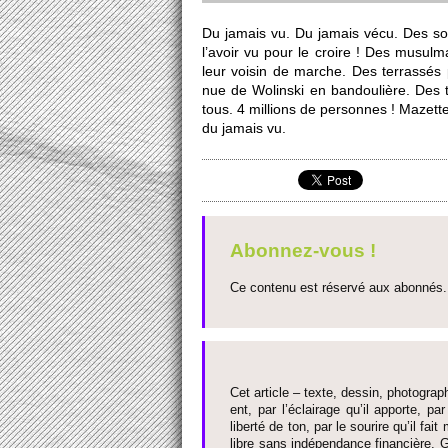
Du jamais vu. Du jamais vécu. Des so­
l’avoir vu pour le cro­ire ! Des musulm
leur vo­isin de marche. Des te­rrassés 
nue de Wo­linski en bandoulière. Des 
tous. 4 mi­l­lions de personnes ! Maze­tt
du jamais vu.
Abonnez-vous !
Ce contenu est réservé aux abonnés. 
Cet article – texte, dessin, photograph
ent, par l’éclairage qu’il appo­rte, par
liberté de ton, par le so­urire qu’il 
libre sans indépendance financière. G