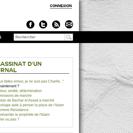
CONNEXION
S
Formulaire de
recherche
ASSINAT D'UN
URNAL
us faites erreur, je ne suis pas Charlie..."
maintenant ?
reur, amitié, détermination
ressions de marche
plan de Bachar el Assad a marché
cologie aide à penser la place de l’Islam
omme Résistance
résenter le prophète de l'Islam
ller ou pas ?