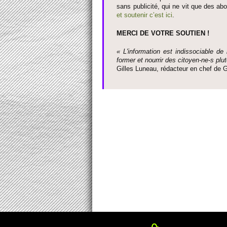
sans publi­cité, qui ne vit que des ab
et so­utenir c’est ici
.
MERCI DE VOTRE SO­UTIEN !
« L'information est indisso­ci­able de
former et nourrir des ci­to­yen-ne-s plut
Gi­lles Luneau, rédacteur en chef d