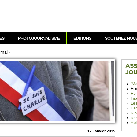
Aller au contenu
ES
PHOTOJOURNALISME
ÉDITIONS
SOUTENEZ-NOU
rnal
›
ASS
JO
"Vo
Et 
Hor
Imp
Le 
L’é
R c
Rep
Y a
12 Janvier 2015