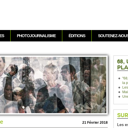
Aller au contenu
ES
PHOTOJOURNALISME
ÉDITIONS
SOUTENEZ-NOU
68,
PLA
"68
la 
Les
Mai
Une
SUR
re
21 Février 2018
Les es