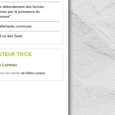
un débordement des formes
nnes par la puissance du
ement"
éferlante commune
8 vu des Suds
UTEUR-TRICE
es Luneau
tous les articles
de
Gilles Luneau