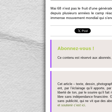
Mai 68 n'est pas le fruit d'une généra
depuis plusi­eurs années le camp réact
immense mouve­ment mondial qui s’enra
Abonnez-vous !
Ce contenu est réservé aux abonnés. 
Cet article – texte, dessin, photograph
ent, par l’éclairage qu’il appo­rte, par
liberté de ton, par le so­urire qu’il 
libre sans indépendance financière. G
sans publi­cité, qui ne vit que des ab
et so­utenir c’est ici
.