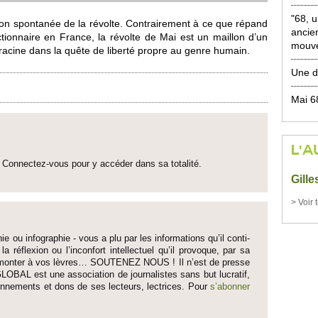
"68, 
tion spontanée de la révolte. Contraire­ment à ce que répand
ancie
i­onnaire en France, la révolte de Mai est un mai­llon d’un
mouv
cine dans la quête de liberté propre au genre humain.
Une d
Mai 6
L'A
Connectez-vous pour y accéder dans sa to­talité.
Gill
> Voir 
ie ou infographie - vous a plu par les informati­ons qu’il conti­
 la réflexion ou l’inconfort inte­llectuel qu’il pro­voque, par sa
fait monter à vos lèvres… SO­UTENEZ NOUS ! Il n’est de pre­sse
LOBAL est une asso­ci­ation de journalistes sans but lucratif,
onne­ments et dons de ses lecte­urs, lec­trices. Pour
s’abonner