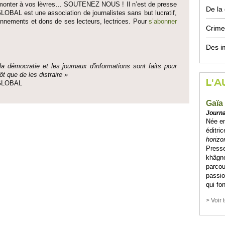
fait monter à vos lèvres… SO­UTENEZ NOUS ! Il n’est de pre­sse
De la
LOBAL est une asso­ci­ation de journalistes sans but lucratif,
onne­ments et dons de ses lecte­urs, lec­trices. Pour
s’abonner
Crime
Des i
 la démo­cratie et les journaux d'informati­ons sont faits pour
ôt que de les dis­traire »
L'A
e GLOBAL
Gaïa
Journa
Née en
éditric
horizo
Presse
khâgne
parcou
passio
qui fo
> Voir 