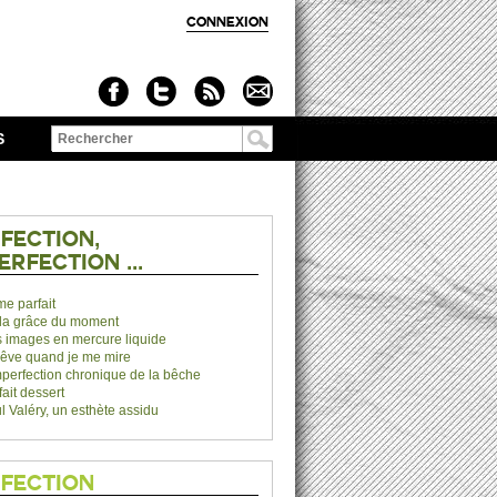
CONNEXION
S
Formulaire de
recherche
FECTION,
ERFECTION ...
me parfait
la grâce du moment
 images en mercure liquide
rêve quand je me mire
mperfection chronique de la bêche
fait dessert
l Valéry, un esthète assidu
FECTION