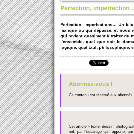
Perfection, imperfection ..
Perfection, impe­rfecti­ons… Un kil
manque ou qui dépasse, et nous voic
qui re­vi­ent quasi­ment à traiter d
l’ense­mble, quel que soit le do­ma
logique, qualitatif, phi­loso­phique, e
Abonnez-vous !
Ce contenu est réservé aux abonnés. 
Cet article – texte, dessin, photograph
ent, par l’éclairage qu’il appo­rte, par