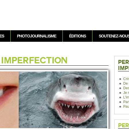
Aller au contenu
ES
PHOTOJOURNALISME
ÉDITIONS
SOUTENEZ-NOU
 IMPE­RFECTION
PER
IMP
Cri
De 
Des
Je 
L'i
Par
Pau
PER