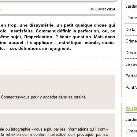
Jardin
.
30 Jui­llet 2014
L'imp
o en trop, une dissymétrie, un petit que­lque chose qui
De la
i insati­sfaits. Co­m­ment définir la perfection, ou, ce
u même sujet, l’impe­rfection ? Vaste question. Mais dans
Crime
ine auquel il s’ap­plique – esthétique, morale, so­ci­o­
tc. – ses définiti­ons se re­joignent.
Des i
Je rê
Parfai
Paul 
Connectez-vous pour y accéder dans sa to­talité.
SUR
Jardin
ie ou infographie - vous a plu par les informati­ons qu’il conti­
L'imp
 la réflexion ou l’inconfort inte­llectuel qu’il pro­voque, par sa