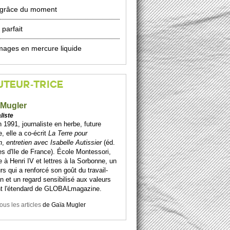
 grâce du moment
 parfait
mages en mercure liquide
UTEUR-TRICE
 Mugler
liste
 1991, journaliste en herbe, future
e, elle a co-écrit
La Terre pour
n
,
entretien avec Isabelle Autissier
(éd.
s d'Ile de France). École Montessori,
 à Henri IV et lettres à la Sorbonne, un
rs qui a renforcé son goût du travail-
n et un regard sensibilisé aux valeurs
nt l'étendard de GLOBALmagazine.
tous les articles
de
Gaïa Mugler