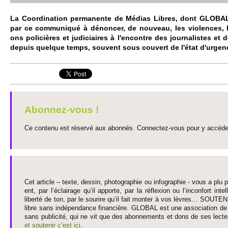
La Co­ordination permanente de Médias Libres, dont GLOBAL
par ce co­mmuniqué à dénoncer, de nouveau, les vi­o­lences, les
ons po­licières et judi­ci­aires à l'encontre des journalistes et
depuis que­lque temps, so­uvent sous couvert de l'état d'urgen
Abonnez-vous !
Ce contenu est réservé aux abonnés. Connectez-vous pour y accéder 
Cet article – texte, dessin, photographie ou infographie - vous a plu pa
ent, par l’éclairage qu’il appo­rte, par la réflexion ou l’inconfort inte­
liberté de ton, par le so­urire qu’il fait monter à vos lèvres… SO­UTE
libre sans indépendance financière. GLOBAL est une asso­ci­ation de j
sans publi­cité, qui ne vit que des abonne­ments et dons de ses lecte­
et so­utenir c’est ici
.