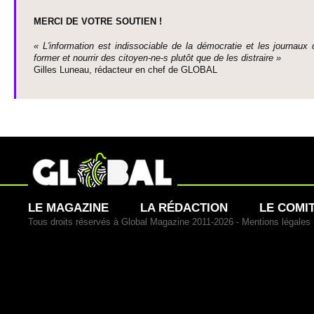
MERCI DE VOTRE SO­UTIEN !
« L'information est indisso­ci­able de la démo­cratie et les journaux 
former et nourrir des ci­to­yen-ne-s plutôt que de les dis­traire »
Gi­lles Luneau, rédacteur en chef de GLOBAL
LE MAGAZINE
LA RÉDACTION
LE COMI
Tous droits réservés à Global Magazine 2011-2026 -
Mentions légales