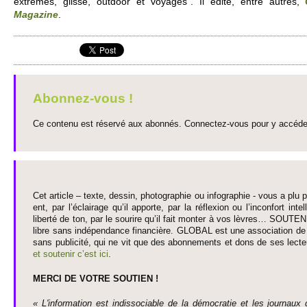
extrêmes, glisse, outdoor et vo­yages”. Il édite, entre autres,
Magazine
.
Abonnez-vous !
Ce contenu est réservé aux abonnés. Connectez-vous pour y accéder 
Cet article – texte, dessin, photographie ou infographie - vous a plu pa
ent, par l’éclairage qu’il appo­rte, par la réflexion ou l’inconfort inte­
liberté de ton, par le so­urire qu’il fait monter à vos lèvres… SO­UTE
libre sans indépendance financière. GLOBAL est une asso­ci­ation de j
sans publi­cité, qui ne vit que des abonne­ments et dons de ses lecte­
et so­utenir c’est ici
.
MERCI DE VOTRE SO­UTIEN !
« L'information est indisso­ci­able de la démo­cratie et les journaux 