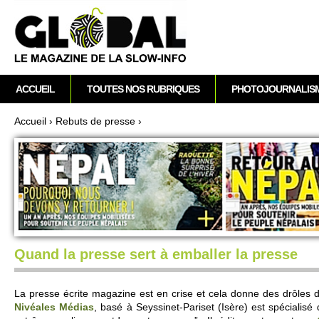
A
M
ACCUEIL
TOUTES NOS RUBRIQUES
PHOTOJOURNALIS
e
n
Accueil
›
Re­buts de pre­sse
›
u
Vous êtes ici
p
r
i
n
c
i
p
Quand la presse sert à emballer la presse
a
l
La pre­sse écrite magazine est en crise et cela donne des drôles 
Nivéales Médias
, basé à Se­yssinet-Pari­set (Isère) est spéci­alis