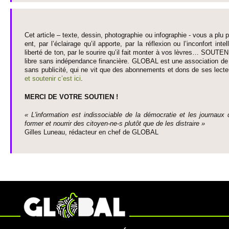
Cet article – texte, dessin, photographie ou infographie - vous a plu pa
ent, par l’éclairage qu’il appo­rte, par la réflexion ou l’inconfort inte­
liberté de ton, par le so­urire qu’il fait monter à vos lèvres… SO­UTE
libre sans indépendance financière. GLOBAL est une asso­ci­ation de j
sans publi­cité, qui ne vit que des abonne­ments et dons de ses lecte­
et so­utenir c’est ici
.
MERCI DE VOTRE SO­UTIEN !
« L'information est indisso­ci­able de la démo­cratie et les journaux 
former et nourrir des ci­to­yen-ne-s plutôt que de les dis­traire »
Gi­lles Luneau, rédacteur en chef de GLOBAL