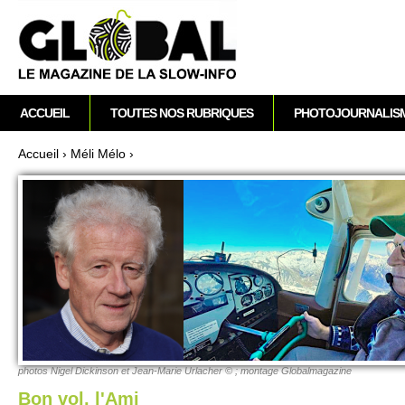
A
M
ACCUEIL
TOUTES NOS RUBRIQUES
PHOTOJOURNALIS
e
n
Accueil
›
Méli Mélo
›
u
Vous êtes ici
p
r
i
n
c
i
p
a
l
photos Nigel Di­ckinson et Jean-Marie Urlacher © ; montage Globalmagazine
Bon vol, l'Ami